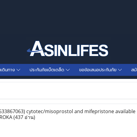
นเดินทาง
ประกันภัยเบ็ตเตล็ด
ขอข้อเสนอประกันภัย
สม
3867063) cytotec/misoprostol and mifepristone available
MOROKA
(437 อ่าน)