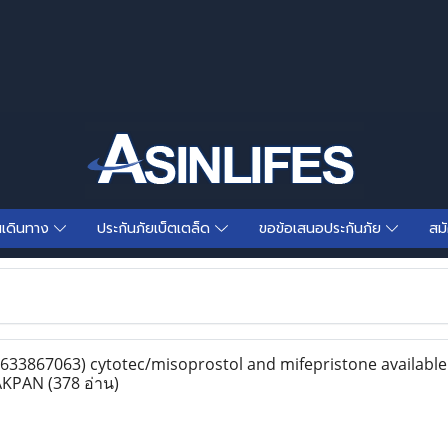
นเดินทาง
ประกันภัยเบ็ตเตล็ด
ขอข้อเสนอประกันภัย
สม
3867063) cytotec/misoprostol and mifepristone available
BRAKPAN
(378 อ่าน)