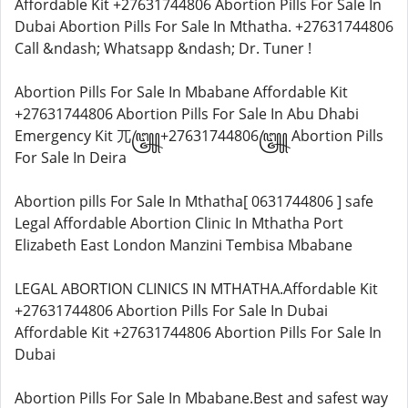
Affordable Kit +27631744806 Abortion Pills For Sale In
Dubai Abortion Pills For Sale In Mthatha. +27631744806
Call &ndash; Whatsapp &ndash; Dr. Tuner !
Abortion Pills For Sale In Mbabane Affordable Kit
+27631744806 Abortion Pills For Sale In Abu Dhabi
Emergency Kit 兀꧅+27631744806꧅ Abortion Pills
For Sale In Deira
Abortion pills For Sale In Mthatha[ 0631744806 ] safe
Legal Affordable Abortion Clinic In Mthatha Port
Elizabeth East London Manzini Tembisa Mbabane
LEGAL ABORTION CLINICS IN MTHATHA.Affordable Kit
+27631744806 Abortion Pills For Sale In Dubai
Affordable Kit +27631744806 Abortion Pills For Sale In
Dubai
Abortion Pills For Sale In Mbabane.Best and safest way