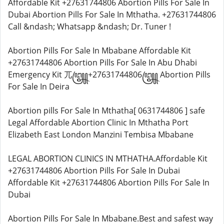
Affordable Kit +27631744806 Abortion Pills For Sale In
Dubai Abortion Pills For Sale In Mthatha. +27631744806
Call &ndash; Whatsapp &ndash; Dr. Tuner !
Abortion Pills For Sale In Mbabane Affordable Kit
+27631744806 Abortion Pills For Sale In Abu Dhabi
Emergency Kit 兀꧅+27631744806꧅ Abortion Pills
For Sale In Deira
Abortion pills For Sale In Mthatha[ 0631744806 ] safe
Legal Affordable Abortion Clinic In Mthatha Port
Elizabeth East London Manzini Tembisa Mbabane
LEGAL ABORTION CLINICS IN MTHATHA.Affordable Kit
+27631744806 Abortion Pills For Sale In Dubai
Affordable Kit +27631744806 Abortion Pills For Sale In
Dubai
Abortion Pills For Sale In Mbabane.Best and safest way