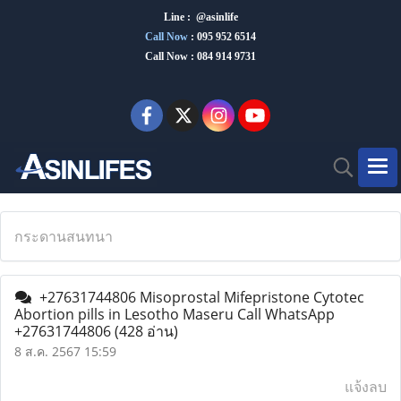
Line : @asinlife
Call Now
:
095 952 6514
Call Now : 084 914 9731
กระดานสนทนา
+27631744806 Misoprostal Mifepristone Cytotec
Abortion pills in Lesotho Maseru Call WhatsApp
+27631744806
(428 อ่าน)
8 ส.ค. 2567 15:59
แจ้งลบ