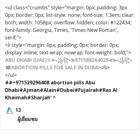
<ul class="crumbs" style="margin: 0px; padding: 3px
0px; border: 0px; list-style: none; font-size: 1.3em; clear:
both; width: 1058px; overflow: hidden; color: #122434;
font-family: Georgia, Times, 'Times New Roman',
serif;">
<li style="margin: 0px; padding: 0px; border: 0px;
display: inline; text-wrap: nowrap; font-weight: bold;">
ABU DHABI (UAE)☆➤꧁꧂⋟971588264028⋞⋟꧁꧂
☎ABORTION PILLS FOR SALE IN DUBAI
</li>
</ul>
##+971529296408 abortion pills Abu
Dhabi#Ajman#Alain#Dubai#Fujairah#Ras Al
Khaimah#Sharjah' ^
13
ผู้เยี่ยมชม