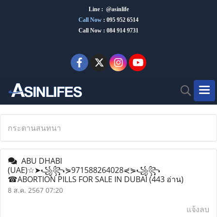
Line : @asinlife
Call Now
:
095 952 6514
Call Now : 084 914 9731
กระดานสนทนา
ABU DHABI
(UAE)☆➤꧁꧂⋟971588264028⋞⋟꧁꧂
☎ABORTION PILLS FOR SALE IN DUBAI
(443 อ่าน)
8 ส.ค. 2567 07:20
แจ้งลบ