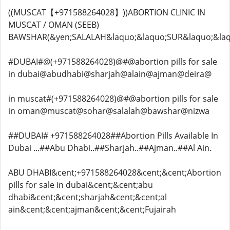
((MUSCAT【+971588264028】))ABORTION CLINIC IN
MUSCAT / OMAN (SEEB)
BAWSHAR(&yen;SALALAH&laquo;&laquo;SUR&laquo;&laq
#DUBAI#@(+971588264028)@#@abortion pills for sale
in dubai@abudhabi@sharjah@alain@ajman@deira@
in muscat#(+971588264028)@#@abortion pills for sale
in oman@muscat@sohar@salalah@bawshar@nizwa
##DUBAI# +971588264028##Abortion Pills Available In
Dubai ...##Abu Dhabi..##Sharjah..##Ajman..##Al Ain.
ABU DHABI&cent;+971588264028&cent;&cent;Abortion
pills for sale in dubai&cent;&cent;abu
dhabi&cent;&cent;sharjah&cent;&cent;al
ain&cent;&cent;ajman&cent;&cent;Fujairah