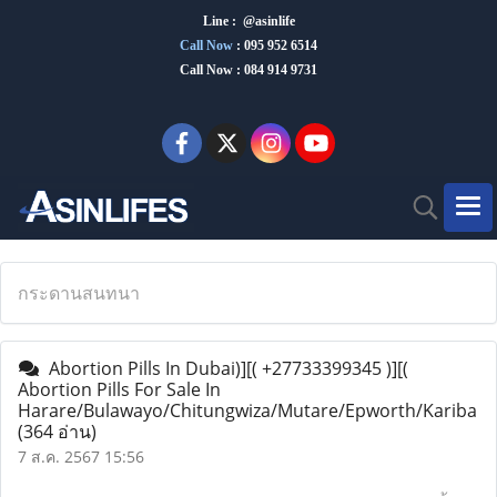
Line : @asinlife
Call Now
:
095 952 6514
Call Now : 084 914 9731
กระดานสนทนา
Abortion Pills In Dubai)][( +27733399345 )][(
Abortion Pills For Sale In
Harare/Bulawayo/Chitungwiza/Mutare/Epworth/Kariba
(364 อ่าน)
7 ส.ค. 2567 15:56