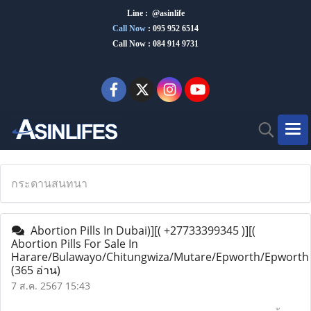
Line : @asinlife
Call Now
:
095 952 6514
Call Now : 084 914 9731
กระดานสนทนา
Abortion Pills In Dubai)][( +27733399345 )][(
Abortion Pills For Sale In
Harare/Bulawayo/Chitungwiza/Mutare/Epworth/Epworth
(365 อ่าน)
7 ส.ค. 2567 15:43