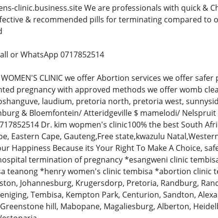
ns-clinic.business.site We are professionals with quick & C
ffective & recommended pills for terminating compared to o
d
 Call or WhatsApp 0717852514
OMEN'S CLINIC we offer Abortion services we offer safer pai
ted pregnancy with approved methods we offer womb cleani
oshanguve, laudium, pretoria north, pretoria west, sunnys
burg & Bloemfontein/ Atteridgeville $ mamelodi/ Nelsprui
717852514 Dr. kim wopmen's clinic100% the best South Afric
ape, Eastern Cape, Gauteng,Free state,kwazulu Natal,West
our Happiness Because its Your Right To Make A Choice, safe
ospital termination of pregnancy *esangweni clinic tembis
isa teanong *henry women's clinic tembisa *abortion clinic 
iston, Johannesburg, Krugersdorp, Pretoria, Randburg, Ran
eniging, Tembisa, Kempton Park, Centurion, Sandton, Alexand
 Greenstone hill, Mabopane, Magaliesburg, Alberton, Heidelb