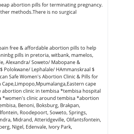
heap abortion pills for terminating pregnancy.
ther methods.There is no surgical
n free & affordable abortion pills to help
nbg pills in pretoria, witbank, mamelos,
ide, Alexandra/ Soweto/ Mabopane &
t $ Polokwane/ Lephalale/ HAmmanskraal $
an Safe Women's Abortion Clinic & Pills for
ern Cape,Limpopo,Mpumalanga,Eastern cape
 abortion clinic in tembisa *tembisa hospital
a *women's clinic around tembisa *abortion
tembisa, Benoni, Boksburg, Brakpan,
dfontein, Roodepoort, Soweto, Springs,
ra, Midrand, Atteridgeville, Olifantsfontein,
erg, Nigel, Edenvale, Ivory Park,