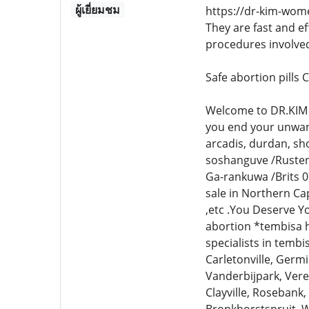
ผู้เยี่ยมชม
https://dr-kim-wome
They are fast and e
procedures involve
Safe abortion pills
Welcome to DR.KIM W
you end your unwan
arcadis, durdan, sh
soshanguve /Rusten
Ga-rankuwa /Brits 0
sale in Northern C
,etc .You Deserve Y
abortion *tembisa h
specialists in temb
Carletonville, Germ
Vanderbijpark, Vere
Clayville, Rosebank,