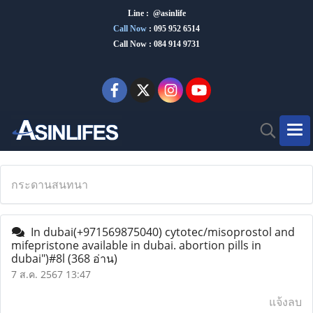
Line : @asinlife
Call Now
:
095 952 6514
Call Now : 084 914 9731
กระดานสนทนา
In dubai(+971569875040) cytotec/misoprostol and
mifepristone available in dubai. abortion pills in
dubai")#8l
(368 อ่าน)
7 ส.ค. 2567 13:47
แจ้งลบ