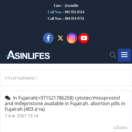
Line : @asinlife
Call Now
:
095 952 6514
Call Now : 084 914 9731
กระดานสนทนา
In Fujairah(+971521786258) cytotec/misoprostol
and mifepristone available in Fujairah. abortion pills in
Fujairah
(403 อ่าน)
7 ส.ค. 2567 13:14
แจ้งลบ