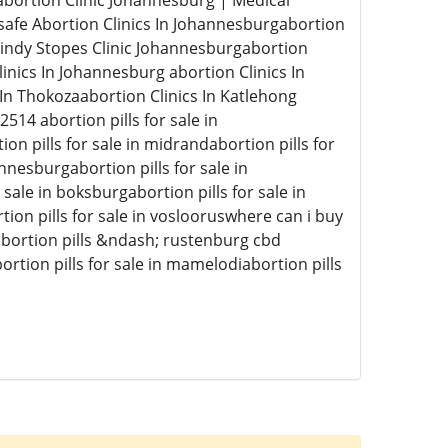
abortion Clinic Johannesburg | Medical
safe Abortion Clinics In Johannesburgabortion
cindy Stopes Clinic Johannesburgabortion
inics In Johannesburg abortion Clinics In
In Thokozaabortion Clinics In Katlehong
14 abortion pills for sale in
ion pills for sale in midrandabortion pills for
nnesburgabortion pills for sale in
 sale in boksburgabortion pills for sale in
tion pills for sale in voslooruswhere can i buy
 abortion pills &ndash; rustenburg cbd
ortion pills for sale in mamelodiabortion pills