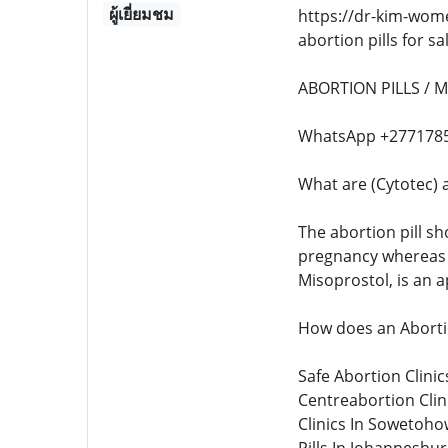
ผู้เยี่ยมชม
https://dr-kim-wome
abortion pills for sal
ABORTION PILLS / 
WhatsApp +277178525
What are (Cytotec) a
The abortion pill sh
pregnancy whereas th
Misoprostol, is an 
How does an Abortio
Safe Abortion Clini
Centreabortion Clin
Clinics In Sowetoho