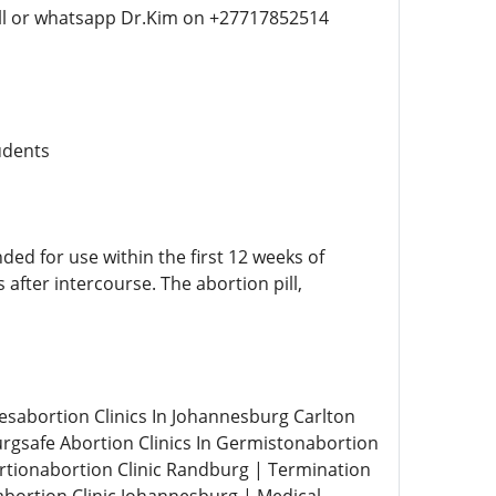
alll or whatsapp Dr.Kim on +27717852514
udents
nded for use within the first 12 weeks of
after intercourse. The abortion pill,
esabortion Clinics In Johannesburg Carlton
urgsafe Abortion Clinics In Germistonabortion
rtionabortion Clinic Randburg | Termination