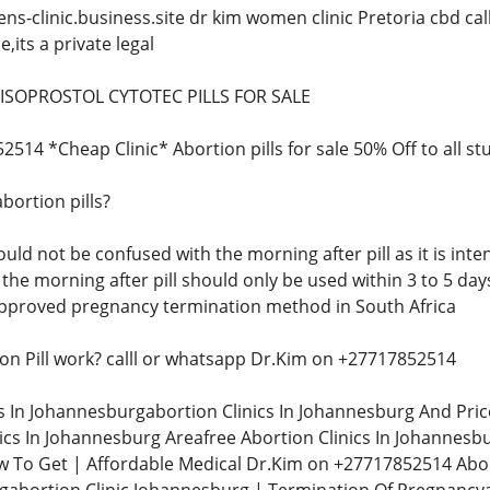
ns-clinic.business.site dr kim women clinic Pretoria cbd c
e,its a private legal
MISOPROSTOL CYTOTEC PILLS FOR SALE
14 *Cheap Clinic* Abortion pills for sale 50% Off to all st
bortion pills?
ould not be confused with the morning after pill as it is inte
e morning after pill should only be used within 3 to 5 days 
approved pregnancy termination method in South Africa
n Pill work? calll or whatsapp Dr.Kim on +27717852514
cs In Johannesburgabortion Clinics In Johannesburg And Pric
ics In Johannesburg Areafree Abortion Clinics In Johannesb
w To Get | Affordable Medical Dr.Kim on +27717852514 Abo