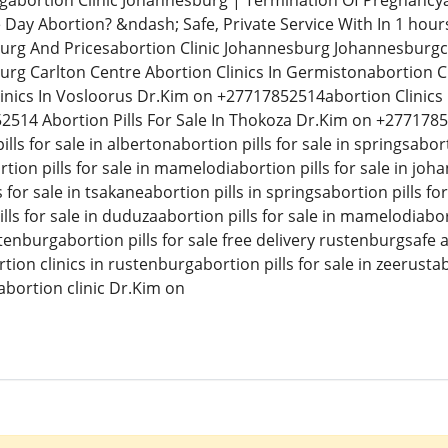
rgabortion Clinic Johannesburg | Termination Of Pregnancy
ay Abortion? &ndash; Safe, Private Service With In 1 hour
burg And Pricesabortion Clinic Johannesburg Johannesburg
burg Carlton Centre Abortion Clinics In Germistonabortion Cl
inics In Vosloorus Dr.Kim on +27717852514abortion Clinics 
514 Abortion Pills For Sale In Thokoza Dr.Kim on +277178525
lls for sale in albertonabortion pills for sale in springsabort
tion pills for sale in mamelodiabortion pills for sale in joha
 for sale in tsakaneabortion pills in springsabortion pills for
ls for sale in duduzaabortion pills for sale in mamelodiabor
stenburgabortion pills for sale free delivery rustenburgsafe
ion clinics in rustenburgabortion pills for sale in zeerustab
abortion clinic Dr.Kim on