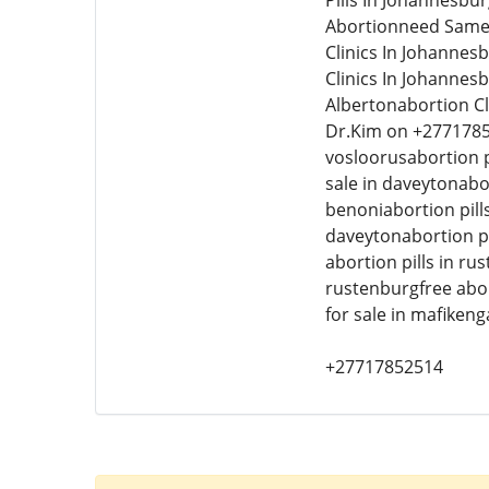
Pills In Johannesbu
Abortionneed Same D
Clinics In Johannes
Clinics In Johannes
Albertonabortion Cl
Dr.Kim on +27717852
vosloorusabortion pi
sale in daveytonabor
benoniabortion pills
daveytonabortion pil
abortion pills in ru
rustenburgfree abort
for sale in mafikeng
+27717852514