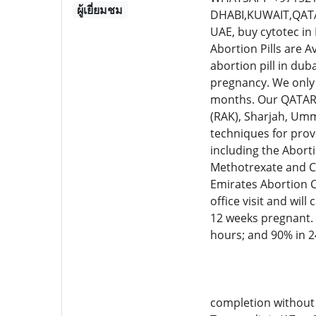
ผู้เยี่ยมชม
DHABI,KUWAIT,QATAR
UAE, buy cytotec in
Abortion Pills are A
abortion pill in dub
pregnancy. We only 
months. Our QATAR,
(RAK), Sharjah, Umm
techniques for prov
including the Aborti
Methotrexate and C
Emirates Abortion C
office visit and wil
12 weeks pregnant. 
hours; and 90% in 2
completion without 