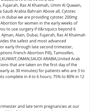
 Fujairah, Ras Al Khaimah, Umm Al Quwain,
a Saudi Arabia Bahrain Above all, Cytotec
on in dubai we are providing cytotec 200mg
al Abortion for women in the early weeks of
ou to use surgery if it&rsquo;s beyond 6
an, Alain, Dubai, Fujairah, Ras Al Khaimah
vides the safest and most advanced
or early through late second trimester,
options French Abortion Pill), Tamoxifen,
AR,KUWAIT,OMAN,SAUDI ARABIA,United Arab
ns that are taken on the first day of the
s early as 30 minutes) for patients who are 3 to
s complete in 4 to 6 hours; 75% to 80% in 12
trimester and late term pregnancies at our