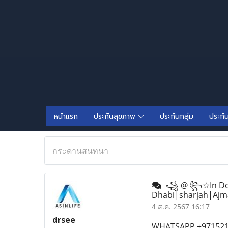
หน้าแรก
ประกันสุขภาพ
ประกันกลุ่ม
ประกั
กระดานสนทนา
꧁ @ ꧂☆In Doha Q
Dhabi|sharjah|Ajma
4 ส.ค. 2567 16:17
drsee
WHATSAPP +97152155