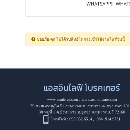
WHATSAPP!!! WHAT
ขออภัย คุณไม่ได้รับสิทธิในการเข้าใช้งานในส่วนนี้
แอสอินไลฟ์ โบรคเกอร์
www.asinlifes.com
,
www.asinontime.com
29 ซอยเศรษฐกิจ 5 แขวงบางแค เขตบางแค กรุงเทพฯ 101
38 หมู่ที่ 1 ต.ยุ้งทะลาย อ.อู่ทอง จ.สุพรรณบุรี 72160
โทรศัพท์ :
095 952 6514
,
084 914 9731