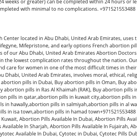
 24 weeks or greater) can be completed within 24 hours or l
ompleted with minimal to no complications. +971521553488
Center located in Abu Dhabi, United Arab Emirates, uses t
ifegyne, Mifepristone, and early options French abortion pil
ds of our Abu Dhabi, United Arab Emirates Abortion Doctor
in the lowest complication rates throughout the nation. Our 
 care for women in one of the most difficult times in their 
bu Dhabi, United Arab Emirates, involves moral, ethical, relig
abortion pills in Dubai, Buy abortion pills in Oman, Buy abor
y abortion pills in Ras Al Khaimah (RAK), Buy abortion pills i
on pills in qatar,abortion pills in kuwait city,abortion pills 
ls in hawally,abortion pills in salmiyah,abortion pills in al wa
ls in isa town,abortion pills in hamad town+971521553488 
 Kuwait, Abortion Pills Available In Dubai, Abortion Pills Avai
 Available In Sharjah, Abortion Pills Available In Fujairah, Abo
Cytotec Available In Dubai, Cytotec in Dubai, Cytotec Pills Du