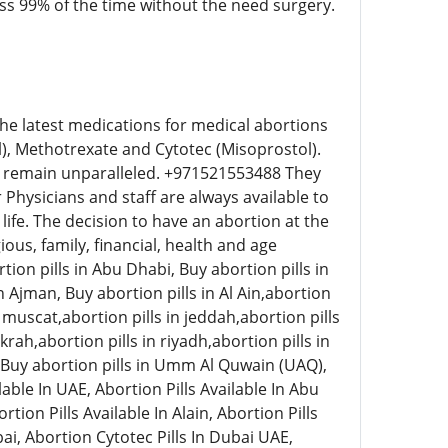
ess 99% of the time without the need surgery.
he latest medications for medical abortions
l), Methotrexate and Cytotec (Misoprostol).
s remain unparalleled. +971521553488 They
Physicians and staff are always available to
life. The decision to have an abortion at the
ious, family, financial, health and age
tion pills in Abu Dhabi, Buy abortion pills in
n Ajman, Buy abortion pills in Al Ain,abortion
in muscat,abortion pills in jeddah,abortion pills
krah,abortion pills in riyadh,abortion pills in
Buy abortion pills in Umm Al Quwain (UAQ),
lable In UAE, Abortion Pills Available In Abu
rtion Pills Available In Alain, Abortion Pills
bai, Abortion Cytotec Pills In Dubai UAE,