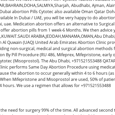
,BAHRAIN,DOHA,SALMIYA,Sharjah, Abudhabi, Ajman, Alain,
 Dubai abortion Pills Cytotec also available Oman Qatar Doh
vailable In Dubai / UAE, you will be very happy to do aborti
ai, uae. Medication abortion offers an alternative to Surgic
offer abortion pills from 1 week-6 Months. We then advice y
KUWAIT.SAUDI ARABIA,JEDDAH,MANAMA,OMAN,Abu Dhabi, Ajm
 Al Quwain (UAQ) United Arab Emirates Abortion Clinic pro
iding non-surgical, medical and surgical abortion methods f
on By Pill Procedure (RU 486, Mifeprex, Mifepristone, early 
ytotec (Misoprostol). The Abu Dhabi, +971521553488 QAT
linic performs Same Day Abortion Procedure using medicatio
l cause the abortion to occur generally within 4 to 6 hours (a
When Mifepristone and Misoprostol are used, 50% of patient
4 hours. We use a regimen that allows for +971521553488
the need for surgery 99% of the time. All advanced second 