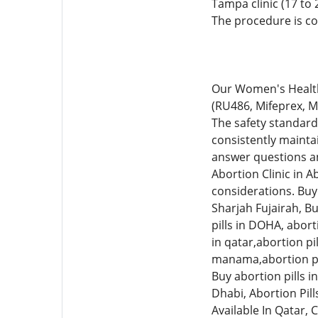
Tampa clinic (17 to
The procedure is c
Our Women's Health 
(RU486, Mifeprex, M
The safety standar
consistently mainta
answer questions and
Abortion Clinic in A
considerations. Buy 
Sharjah Fujairah, Bu
pills in DOHA, aborti
in qatar,abortion pil
manama,abortion pil
Buy abortion pills in
Dhabi, Abortion Pills
Available In Qatar, 