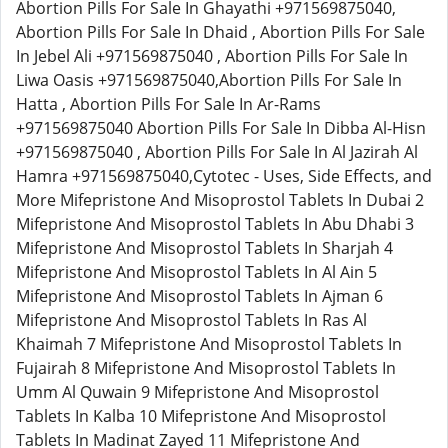
Abortion Pills For Sale In Ghayathi +971569875040,
Abortion Pills For Sale In Dhaid , Abortion Pills For Sale
In Jebel Ali +971569875040 , Abortion Pills For Sale In
Liwa Oasis +971569875040,Abortion Pills For Sale In
Hatta , Abortion Pills For Sale In Ar-Rams
+971569875040 Abortion Pills For Sale In Dibba Al-Hisn
+971569875040 , Abortion Pills For Sale In Al Jazirah Al
Hamra +971569875040,Cytotec - Uses, Side Effects, and
More Mifepristone And Misoprostol Tablets In Dubai 2
Mifepristone And Misoprostol Tablets In Abu Dhabi 3
Mifepristone And Misoprostol Tablets In Sharjah 4
Mifepristone And Misoprostol Tablets In Al Ain 5
Mifepristone And Misoprostol Tablets In Ajman 6
Mifepristone And Misoprostol Tablets In Ras Al
Khaimah 7 Mifepristone And Misoprostol Tablets In
Fujairah 8 Mifepristone And Misoprostol Tablets In
Umm Al Quwain 9 Mifepristone And Misoprostol
Tablets In Kalba 10 Mifepristone And Misoprostol
Tablets In Madinat Zayed 11 Mifepristone And