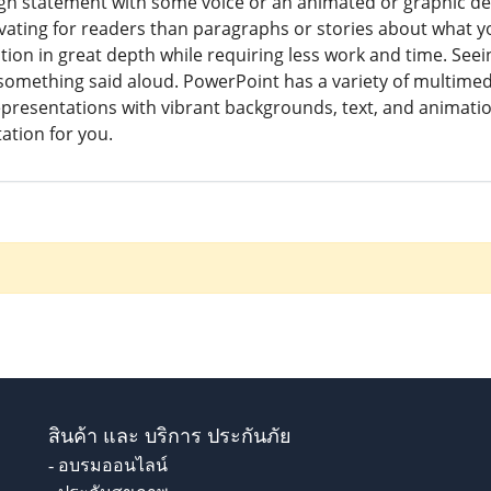
h statement with some voice or an animated or graphic dep
ating for readers than paragraphs or stories about what you 
tion in great depth while requiring less work and time. Se
omething said aloud. PowerPoint has a variety of multimedi
representations with vibrant backgrounds, text, and animatio
ation for you.
สินค้า และ บริการ ประกันภัย
- อบรมออนไลน์