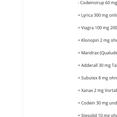
- Codeinsirup 60 mg
= Lyrica 300 mg onl
= Viagra 100 mg 20
= Klonopin 2 mg oh
= Mandrax (Qualude
= Adderall 30 mg Ta
= Subutex 8 mg ohn
= Xanax 2 mg Vortab
= Codein 30 mg und
= Stesolid 10 mg oh