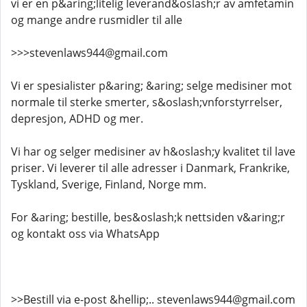
vi er en p&aring;litelig leverand&oslash;r av amfetamin
og mange andre rusmidler til alle
>>>stevenlaws944@gmail.com
Vi er spesialister p&aring; &aring; selge medisiner mot
normale til sterke smerter, s&oslash;vnforstyrrelser,
depresjon, ADHD og mer.
Vi har og selger medisiner av h&oslash;y kvalitet til lave
priser. Vi leverer til alle adresser i Danmark, Frankrike,
Tyskland, Sverige, Finland, Norge mm.
For &aring; bestille, bes&oslash;k nettsiden v&aring;r
og kontakt oss via WhatsApp
>>Bestill via e-post &hellip;.. stevenlaws944@gmail.com