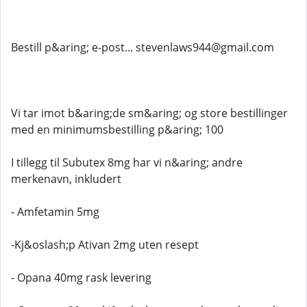
Bestill p&aring; e-post... stevenlaws944@gmail.com
Vi tar imot b&aring;de sm&aring; og store bestillinger
med en minimumsbestilling p&aring; 100
I tillegg til Subutex 8mg har vi n&aring; andre
merkenavn, inkludert
- Amfetamin 5mg
-Kj&oslash;p Ativan 2mg uten resept
- Opana 40mg rask levering