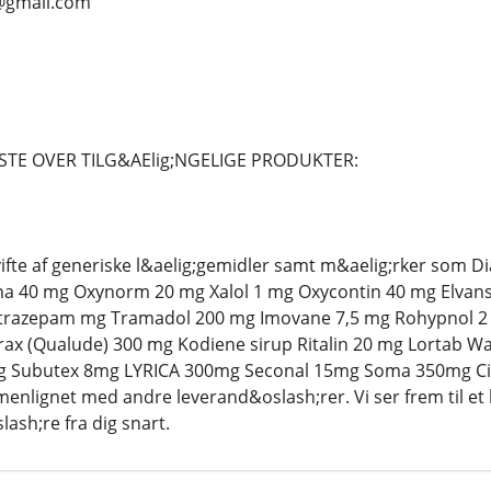
n@gmail.com
STE OVER TILG&AElig;NGELIGE PRODUKTER:
 vifte af generiske l&aelig;gemidler samt m&aelig;rker som
a 40 mg Oxynorm 20 mg Xalol 1 mg Oxycontin 40 mg Elvanse
razepam mg Tramadol 200 mg Imovane 7,5 mg Rohypnol 2 mg
x (Qualude) 300 mg Kodiene sirup Ritalin 20 mg Lortab Wa
mg Subutex 8mg LYRICA 300mg Seconal 15mg Soma 350mg Ci
enlignet med andre leverand&oslash;rer. Vi ser frem til et 
ash;re fra dig snart.