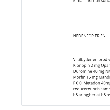
E-mail: ffernterso
NEDENFOR ER EN LI
Vi tilbyder en bred
Klonopin 2 mg Opan
Duromine 40 mg Nit
Morfin 15 mg Mandra
F 0 0. Metadon 40
reduceret pris samm
h&aring;ber at h&osl