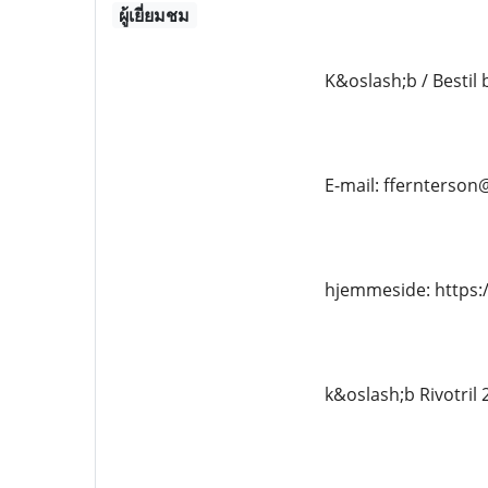
ผู้เยี่ยมชม
K&oslash;b / Bestil 
E-mail: ffernterso
hjemmeside: https:
k&oslash;b Rivotril