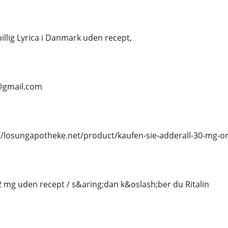
billig Lyrica i Danmark uden recept,
n@gmail.com
//losungapotheke.net/product/kaufen-sie-adderall-30-mg-on
 2 mg uden recept / s&aring;dan k&oslash;ber du Ritalin