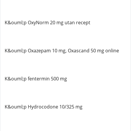
K&ouml;p OxyNorm 20 mg utan recept
K&ouml;p Oxazepam 10 mg, Oxascand 50 mg online
K&ouml;p fentermin 500 mg
K&ouml;p Hydrocodone 10/325 mg