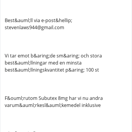
Best&auml;ll via e-post&hellip;
stevenlaws944@gmail.com
Vi tar emot b&aring;de sm&aring; och stora
best&auml;llningar med en minsta
best&auml;llningskvantitet p&aring; 100 st
F&ouml;rutom Subutex 8mg har vi nu andra
varum&auml;rkesl&auml;kemedel inklusive