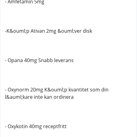
- Amfetamin 5mg
-K&ouml;p Ativan 2mg &ouml;ver disk
- Opana 40mg Snabb leverans
- Oxynorm 20mg K&ouml;p kvantitet som din
l&auml;kare inte kan ordinera
- Oxykotin 40mg receptfritt