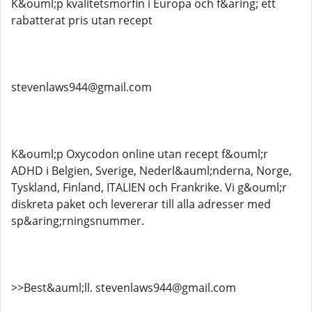
K&ouml;p kvalitetsmorfin i Europa och f&aring; ett
rabatterat pris utan recept
stevenlaws944@gmail.com
K&ouml;p Oxycodon online utan recept f&ouml;r
ADHD i Belgien, Sverige, Nederl&auml;nderna, Norge,
Tyskland, Finland, ITALIEN och Frankrike. Vi g&ouml;r
diskreta paket och levererar till alla adresser med
sp&aring;rningsnummer.
>>Best&auml;ll. stevenlaws944@gmail.com