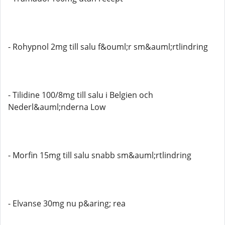
- Rohypnol 2mg till salu f&ouml;r sm&auml;rtlindring
- Tilidine 100/8mg till salu i Belgien och
Nederl&auml;nderna Low
- Morfin 15mg till salu snabb sm&auml;rtlindring
- Elvanse 30mg nu p&aring; rea