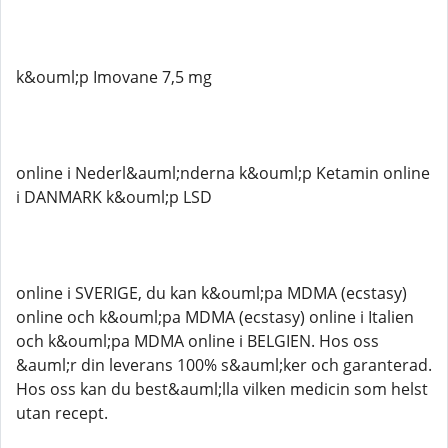
k&ouml;p Imovane 7,5 mg
online i Nederl&auml;nderna k&ouml;p Ketamin online
i DANMARK k&ouml;p LSD
online i SVERIGE, du kan k&ouml;pa MDMA (ecstasy)
online och k&ouml;pa MDMA (ecstasy) online i Italien
och k&ouml;pa MDMA online i BELGIEN. Hos oss
&auml;r din leverans 100% s&auml;ker och garanterad.
Hos oss kan du best&auml;lla vilken medicin som helst
utan recept.