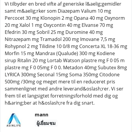
Vi tilbyder en bred vifte af generiske l&aelig;gemidler
samt m&aelig;rker som Diazepam Valium 10 mg
Percocet 30 mg Klonopin 2 mg Opana 40 mg Oxynorm
20 mg Xalol 1 mg Oxycontin 40 mg Elvanse 70 mg
Efedrin 30 mg Sobril 25 mg Duromine 40 mg
Nitrazepam mg Tramadol 200 mg Imovane 7,5 mg
Rohypnol 2 mg Tilidine 10 0/8 mg Concerta XL 18-36 mg
Morfin 15 mg Mandrax (Qualude) 300 mg Kodiene
sirup Ritalin 20 mg Lortab Watson plastre mg F 0 05 m
plastre mg F 0 05mg F 0 0. Metadon 40mg Subutex 8mg
LYRICA 300mg Seconal 15mg Soma 350mg Citodone
500mg /30mg og meget mere til en reduceret pris
sammenlignet med andre leverand&oslash;rer. Vi ser
frem til et langsigtet forretningsforhold med dig og
h&aring;ber at h&oslash;re fra dig snart.
mann
ผู้เยี่ยมชม