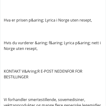
Hva er prisen p&aring; Lyrica i Norge uten resept,
Hvis du vurderer &aring; f&aring; Lyrica p&aring; nett i
Norge uten resept,
KONTAKT V&Aring;R E-POST NEDENFOR FOR
BESTILLINGER
Vi forhandler smertestillende, sovemedisiner,
vekttapprodukter og mange flere generiske legemidler.