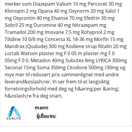
merker som Diazepam Valium 10 mg Percocet 30 mg
Klonopin 2 mg Opana 40 mg Oxynorm 20 mg Xalol 1
mg Oxycontin 40 mg Elvanse 70 mg Efedrin 30 mg
Sobril 25 mg Duromine 40 mg Nitrazepam mg
Tramadol 200 mg Imovane 7,5 mg Rohypnol 2 mg
Tilidine 10 0/8 mg Concerta XL 18-36 mg Morfin 15 mg
Mandrax (Qualude) 300 mg Kodiene sirup Ritalin 20 mg
Lortab Watson plaster mg F 0 05 m plaster mg F 0
05mg F 0 0. Metadon 40mg Subutex 8mg LYRICA 300mg
Seconal 15mg Soma 350mg Citodone 500mg /30mg og
mye mer til redusert pris sammenlignet med andre
leverand&oslash;rer. Vi ser frem til et langsiktig
forretningsforhold med deg og h&aring;per &aring;
h&oslash;re fra deg snart.
mann
ผู้เยี่ยมชม