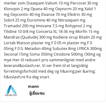
merker som Diazepam Valium 10 mg Percocet 30 mg
Klonopin 2 mg Opana 40 mg Oxynorm 20 mg Xalol 1
mg Oxycontin 40 mg Elvanse 70 mg Efedrin 30 mg
Sobril 25 mg Duromine 40 mg Nitrazepam mg
Tramadol 200 mg Imovane 7,5 mg Rohypnol 2 mg
Tilidine 10 0/8 mg Concerta XL 18-36 mg Morfin 15 mg
Mandrax (Qualude) 300 mg Kodiene sirup Ritalin 20 mg
Lortab Watson plaster mg F 0 05 m plaster mg F 0
05mg F 0 0. Metadon 40mg Subutex 8mg LYRICA 300mg
Seconal 15mg Soma 350mg Citodone 500mg /30mg og
mye mer til redusert pris sammenlignet med andre
leverand&oslash;rer. Vi ser frem til et langsiktig
forretningsforhold med deg og h&aring;per &aring;
h&oslash;re fra deg snart.
mann
ผู้เยี่ยมชม