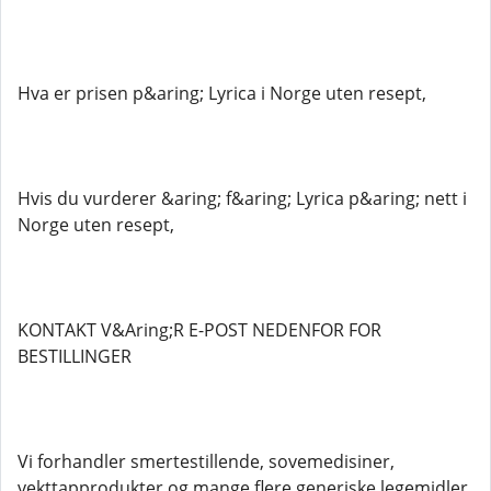
Hva er prisen p&aring; Lyrica i Norge uten resept,
Hvis du vurderer &aring; f&aring; Lyrica p&aring; nett i
Norge uten resept,
KONTAKT V&Aring;R E-POST NEDENFOR FOR
BESTILLINGER
Vi forhandler smertestillende, sovemedisiner,
vekttapprodukter og mange flere generiske legemidler.