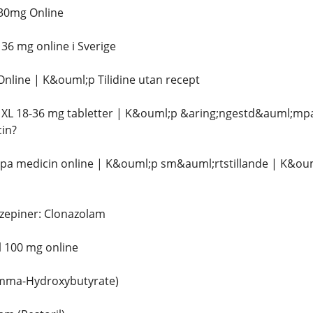
30mg Online
6 mg online i Sverige
nline | K&ouml;p Tilidine utan recept
XL 18-36 mg tabletter | K&ouml;p &aring;ngestd&auml;mpa
in?
;pa medicin online | K&ouml;p sm&auml;rtstillande | K&ou
zepiner: Clonazolam
 100 mg online
mma-Hydroxybutyrate)