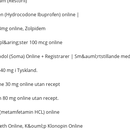
m (Restoril)
n (Hydrocodone Ibuprofen) online |
mg online, Zolpidem
pl&aring;ster 100 mcg online
dol (Soma) Online + Registrarer | Sm&auml;rtstillande med
0 mg i Tyskland.
 30 mg online utan recept
 80 mg online utan recept.
(metamfetamin HCL) online
eth Online, K&ouml;p Klonopin Online