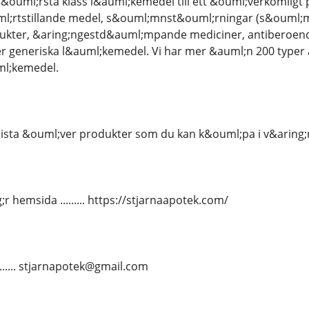
&ouml;rsta klass l&auml;kemedel till ett &ouml;verkomligt p
l;rtstillande medel, s&ouml;mnst&ouml;rningar (s&ouml;
ukter, &aring;ngestd&auml;mpande mediciner, antiberoendem
er generiska l&auml;kemedel. Vi har mer &auml;n 200 type
ml;kemedel.
lista &ouml;ver produkter som du kan k&ouml;pa i v&aring;
 hemsida ......... https://stjarnaapotek.com/
......... stjarnapotek@gmail.com