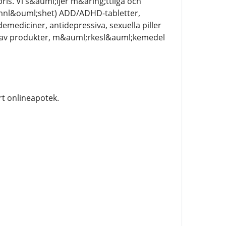
ris. Vi s&auml;ljer m&aring;ttliga och
mnl&ouml;shet) ADD/ADHD-tabletter,
ediciner, antidepressiva, sexuella piller
r av produkter, m&auml;rkesl&auml;kemedel
rt onlineapotek.