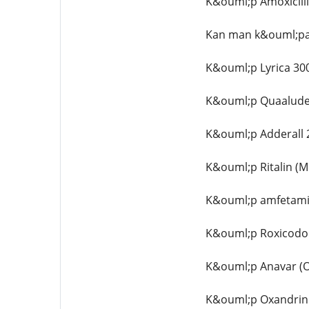
K&ouml;p Amoxicilli
Kan man k&ouml;pa 
K&ouml;p Lyrica 300
K&ouml;p Quaalude
K&ouml;p Adderall 
K&ouml;p Ritalin (M
K&ouml;p amfetamin
K&ouml;p Roxicodon
K&ouml;p Anavar (O
K&ouml;p Oxandrin 