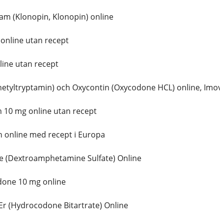
m (Klonopin, Klonopin) online
online utan recept
ine utan recept
tyltryptamin) och Oxycontin (Oxycodone HCL) online, Imov
10 mg online utan recept
 online med recept i Europa
 (Dextroamphetamine Sulfate) Online
one 10 mg online
r (Hydrocodone Bitartrate) Online