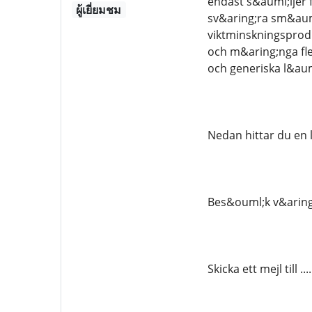
endast s&auml;ljer f
ผู้เยี่ยมชม
sv&aring;ra sm&aum
viktminskningsprod
och m&aring;nga fl
och generiska l&au
Nedan hittar du en 
Bes&ouml;k v&aring;r
Skicka ett mejl till .