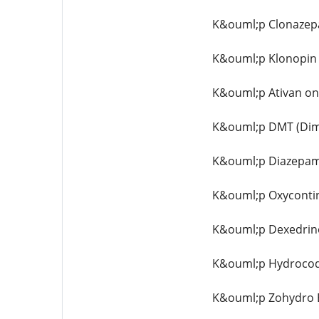
K&ouml;p Clonazepa
K&ouml;p Klonopin 
K&ouml;p Ativan onl
K&ouml;p DMT (Dime
K&ouml;p Diazepam 
K&ouml;p Oxycontin
K&ouml;p Dexedrine
K&ouml;p Hydrocod
K&ouml;p Zohydro E