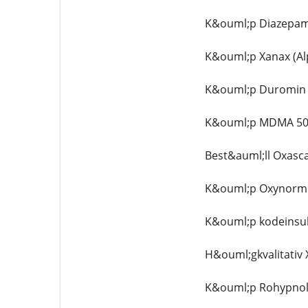
K&ouml;p Diazepam,
K&ouml;p Xanax (Al
K&ouml;p Duromin 4
K&ouml;p MDMA 50
Best&auml;ll Oxasc
K&ouml;p Oxynorm 2
K&ouml;p kodeinsul
H&ouml;gkvalitativ 
K&ouml;p Rohypnol