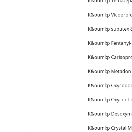
K&ouml;p Temazepa
K&ouml;p Vicoprofe
K&ouml;p subutex 8
K&ouml;p Fentanyl-
K&ouml;p Carisopro
K&ouml;p Metadon 4
K&ouml;p Oxycodone
K&ouml;p Oxycontin
K&ouml;p Desoxyn 
K&ouml;p Crystal M