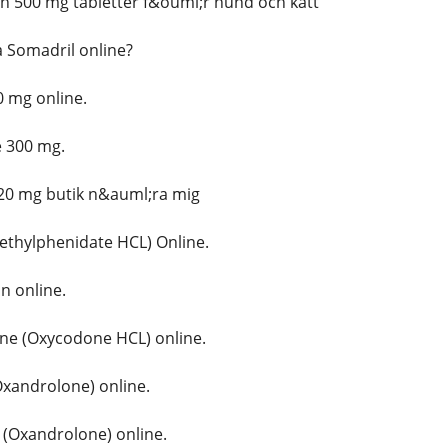
n 500 mg tabletter f&ouml;r hund och katt
Somadril online?
 mg online.
 300 mg.
20 mg butik n&auml;ra mig
ethylphenidate HCL) Online.
 online.
e (Oxycodone HCL) online.
xandrolone) online.
(Oxandrolone) online.