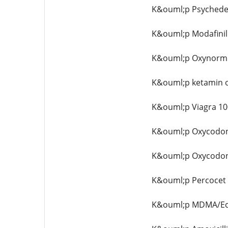
K&ouml;p Psychede
K&ouml;p Modafinil 
K&ouml;p Oxynorm 
K&ouml;p ketamin o
K&ouml;p Viagra 100
K&ouml;p Oxycodone
K&ouml;p Oxycodone
K&ouml;p Percocet 
K&ouml;p MDMA/Ecs