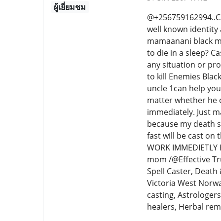
ผู้เยี่ยมชม
@+256759162994..CA
well known identity
mamaanani black mag
to die in a sleep? C
any situation or pr
to kill Enemies Bla
uncle 1can help you 
matter whether he or
immediately. Just m
because my death sp
fast will be cast o
WORK IMMEDIETLY Ho
mom /@Effective Tru
Spell Caster, Death 
Victoria West Norwa
casting, Astrologers
healers, Herbal rem