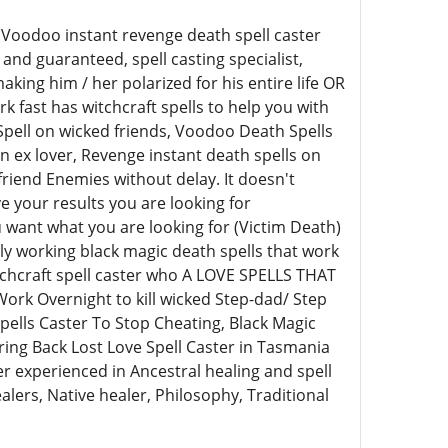
oodoo instant revenge death spell caster
nd guaranteed, spell casting specialist,
ing him / her polarized for his entire life OR
k fast has witchcraft spells to help you with
Spell on wicked friends, Voodoo Death Spells
n ex lover, Revenge instant death spells on
lfriend Enemies without delay. It doesn't
e your results you are looking for
want what you are looking for (Victim Death)
ly working black magic death spells that work
tchcraft spell caster who A LOVE SPELLS THAT
k Overnight to kill wicked Step-dad/ Step
pells Caster To Stop Cheating, Black Magic
Bring Back Lost Love Spell Caster in Tasmania
r experienced in Ancestral healing and spell
ealers, Native healer, Philosophy, Traditional