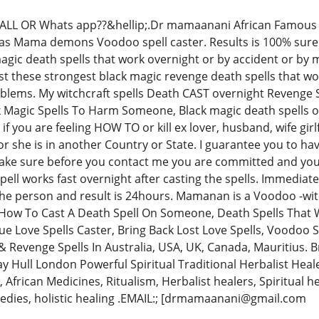
LL OR Whats app??&hellip;.Dr mamaanani African Famous V
 as Mama demons Voodoo spell caster. Results is 100% sure a
ic death spells that work overnight or by accident or by mak
ast these strongest black magic revenge death spells that wor
oblems. My witchcraft spells Death CAST overnight Revenge 
ck Magic Spells To Harm Someone, Black magic death spells o
if you are feeling HOW TO or kill ex lover, husband, wife gir
 she is in another Country or State. I guarantee you to hav
ake sure before you contact me you are committed and you 
ell works fast overnight after casting the spells. Immediate
n the person and result is 24hours. Mamanan is a Voodoo -wi
w To Cast A Death Spell On Someone, Death Spells That Wor
e Love Spells Caster, Bring Back Lost Love Spells, Voodoo S
& Revenge Spells In Australia, USA, UK, Canada, Mauritius. 
y Hull London Powerful Spiritual Traditional Herbalist Heale
, African Medicines, Ritualism, Herbalist healers, Spiritual h
edies, holistic healing .EMAIL:; [drmamaanani@gmail.com