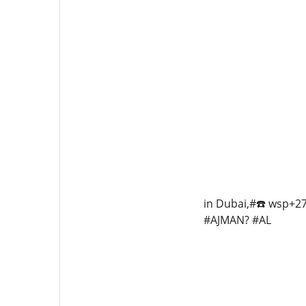
in Dubai,#☎️ wsp+2
#AJMAN? #AL