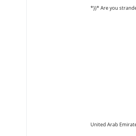
*})* Are you strand
United Arab Emirat