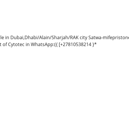
ale in Dubai,Dhabi/Alain/Sharjah/RAK city ​​Satwa-mifeprist
st of Cytotec in WhatsApp:({ [+27810538214 }*