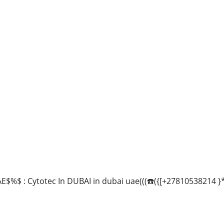
E$%$ : Cytotec In DUBAI in dubai uae(((☎️({[+27810538214 }*