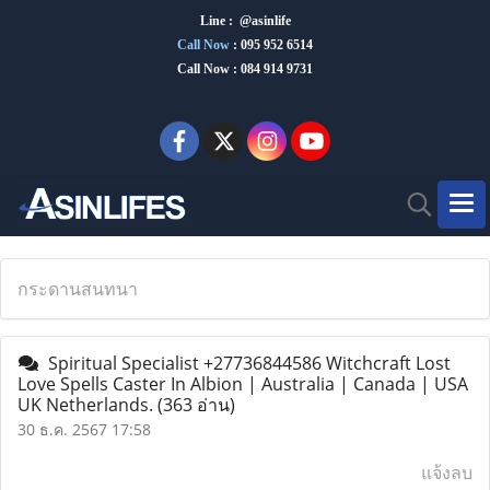
Line : @asinlife
Call Now
:
095 952 6514
Call Now : 084 914 9731
กระดานสนทนา
Spiritual Specialist +27736844586 Witchcraft Lost
Love Spells Caster In Albion | Australia | Canada | USA
UK Netherlands.
(363 อ่าน)
30 ธ.ค. 2567 17:58
แจ้งลบ