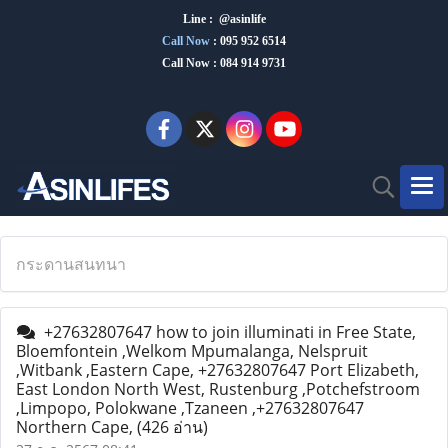
Line : @asinlife
Call Now
:
095 952 6514
Call Now : 084 914 9731
กระดานสนทนา
+27632807647 how to join illuminati in Free State,
Bloemfontein ,Welkom Mpumalanga, Nelspruit
,Witbank ,Eastern Cape, +27632807647 Port Elizabeth,
East London North West, Rustenburg ,Potchefstroom
,Limpopo, Polokwane ,Tzaneen ,+27632807647
Northern Cape,
(426 อ่าน)