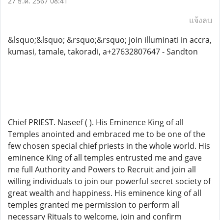
27 ธ.ค. 2567 08:41
แจ้งลบ
&lsquo;&lsquo; &rsquo;&rsquo; join illuminati in accra,
kumasi, tamale, takoradi, a+27632807647 - Sandton
Chief PRIEST. Naseef ( ). His Eminence King of all
Temples anointed and embraced me to be one of the
few chosen special chief priests in the whole world. His
eminence King of all temples entrusted me and gave
me full Authority and Powers to Recruit and join all
willing individuals to join our powerful secret society of
great wealth and happiness. His eminence king of all
temples granted me permission to perform all
necessary Rituals to welcome, join and confirm