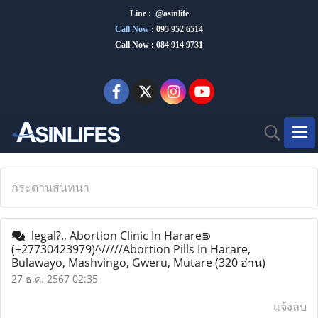
Line : @asinlife
Call Now
:
095 952 6514
Call Now : 084 914 9731
กระดานสนทนา
legal?., Abortion Clinic In Harare⋑
(+27730423979)^/////Abortion Pills In Harare,
Bulawayo, Mashvingo, Gweru, Mutare
(320 อ่าน)
27 ธ.ค. 2567 02:35
แจ้งลบ