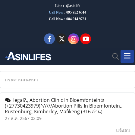
Line : @asinlife
Call Now
:
095 952 6514
Call Now : 084 914 9731
กระดานสนทนา
legal?., Abortion Clinic In Bloemfontein⋑
(+27730423979)^/////Abortion Pills In Bloemfontein,.
Rustenburg, Kimberley, Mafikeng
(316 อ่าน)
27 ธ.ค. 2567 02:09
แจ้งลบ