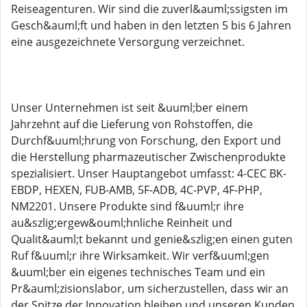
Reiseagenturen. Wir sind die zuverl&auml;ssigsten im
Gesch&auml;ft und haben in den letzten 5 bis 6 Jahren
eine ausgezeichnete Versorgung verzeichnet.
Unser Unternehmen ist seit &uuml;ber einem
Jahrzehnt auf die Lieferung von Rohstoffen, die
Durchf&uuml;hrung von Forschung, den Export und
die Herstellung pharmazeutischer Zwischenprodukte
spezialisiert. Unser Hauptangebot umfasst: 4-CEC BK-
EBDP, HEXEN, FUB-AMB, 5F-ADB, 4C-PVP, 4F-PHP,
NM2201. Unsere Produkte sind f&uuml;r ihre
au&szlig;ergew&ouml;hnliche Reinheit und
Qualit&auml;t bekannt und genie&szlig;en einen guten
Ruf f&uuml;r ihre Wirksamkeit. Wir verf&uuml;gen
&uuml;ber ein eigenes technisches Team und ein
Pr&auml;zisionslabor, um sicherzustellen, dass wir an
der Spitze der Innovation bleiben und unseren Kunden