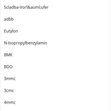
5cladba-Vorl&auml;ufer
adbb
Eutylon
N-Isopropylbenzylamin
BMK
BDO
3mmc
3cmc
4mmc