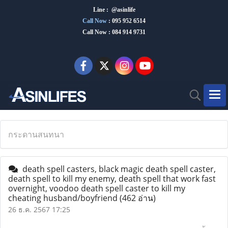
Line : @asinlife
Call Now
:
095 952 6514
Call Now : 084 914 9731
กระดานสนทนา
death spell casters, black magic death spell caster,
death spell to kill my enemy, death spell that work fast
overnight, voodoo death spell caster to kill my
cheating husband/boyfriend
(462 อ่าน)
26 ธ.ค. 2567 17:25