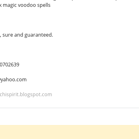
k magic voodoo spells
e, sure and guaranteed.
0702639
t@yahoo.com
chispirit.blogspot.com