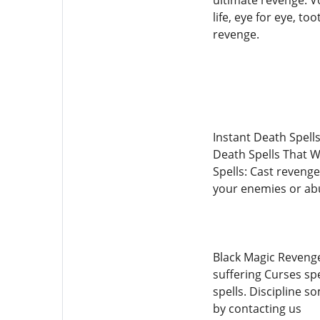
ultimate revenge. V
life, eye for eye, t
revenge.
Instant Death Spells
Death Spells That W
Spells: Cast revenge
your enemies or abu
Black Magic Revenge
suffering Curses sp
spells. Discipline 
by contacting us