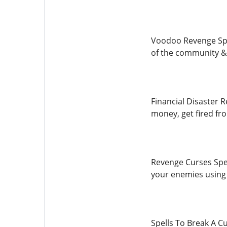
Voodoo Revenge Spel
of the community &
Financial Disaster 
money, get fired fro
Revenge Curses Spel
your enemies using 
Spells To Break A C