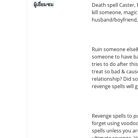
ผู้เยี่ยมชม
Death spell Caster, 
kill someone, magic 
husband/boyfriend, 
Ruin someone else&rs
someone to have bad
tries to do after th
treat so bad & caus
relationship? Did s
revenge spells will 
Revenge spells to p
forget using voodoo
spells unless you a