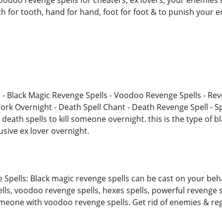
oodoo revenge spells for cheaters, ex lovers, your enemies 
ooth for tooth, hand for hand, foot for foot & to punish your
 - Black Magic Revenge Spells - Voodoo Revenge Spells - Reve
ork Overnight - Death Spell Chant - Death Revenge Spell - S
 death spells to kill someone overnight. this is the type of b
sive ex lover overnight.
 Spells: Black magic revenge spells can be cast on your beh
ells, voodoo revenge spells, hexes spells, powerful revenge
someone with voodoo revenge spells. Get rid of enemies & r