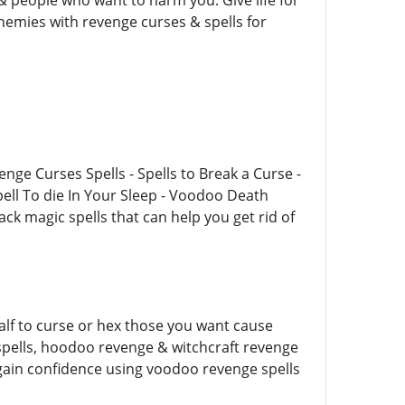
& people who want to harm you. Give life for
 enemies with revenge curses & spells for
nge Curses Spells - Spells to Break a Curse -
pell To die In Your Sleep - Voodoo Death
lack magic spells that can help you get rid of
alf to curse or hex those you want cause
 spells, hoodoo revenge & witchcraft revenge
egain confidence using voodoo revenge spells