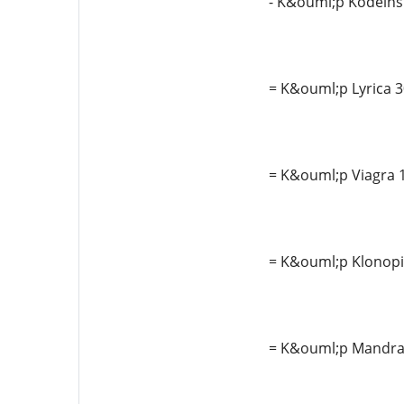
- K&ouml;p Kodeins
= K&ouml;p Lyrica 
= K&ouml;p Viagra 
= K&ouml;p Klonopin
= K&ouml;p Mandrax