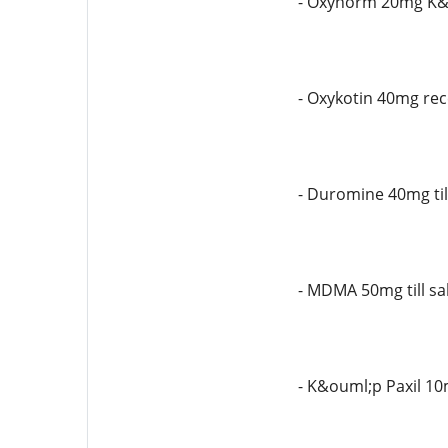
- Oxynorm 20mg K&o
- Oxykotin 40mg rece
- Duromine 40mg till
- MDMA 50mg till s
- K&ouml;p Paxil 10