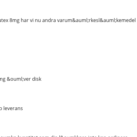
ex 8mg har vi nu andra varum&auml;rkesl&auml;kemedel i
mg &ouml;ver disk
 leverans