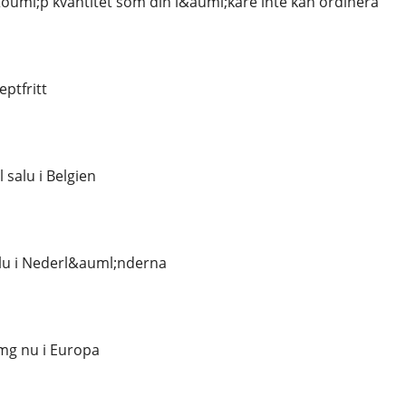
uml;p kvantitet som din l&auml;kare inte kan ordinera
ptfritt
 salu i Belgien
alu i Nederl&auml;nderna
mg nu i Europa