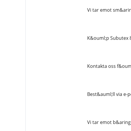
Vi tar emot sm&arin
K&ouml;p Subutex 8mg
Kontakta oss f&ouml
Best&auml;ll via e-
Vi tar emot b&aring