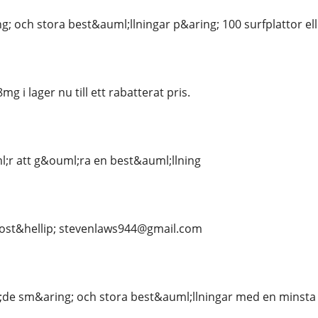
g; och stora best&auml;llningar p&aring; 100 surfplattor el
 i lager nu till ett rabatterat pris.
;r att g&ouml;ra en best&auml;llning
post&hellip; stevenlaws944@gmail.com
;de sm&aring; och stora best&auml;llningar med en minsta 