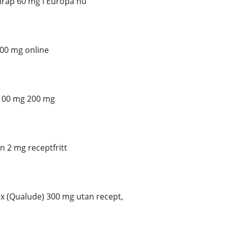
irap 60 mg i Europa nu
300 mg online
100 mg 200 mg
 2 mg receptfritt
 (Qualude) 300 mg utan recept,