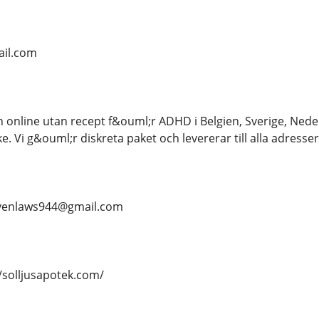
il.com
nline utan recept f&ouml;r ADHD i Belgien, Sverige, Neder
ke. Vi g&ouml;r diskreta paket och levererar till alla adre
evenlaws944@gmail.com
/solljusapotek.com/