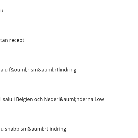
lu
tan recept
 salu f&ouml;r sm&auml;rtlindring
ill salu i Belgien och Nederl&auml;nderna Low
salu snabb sm&auml;rtlindring