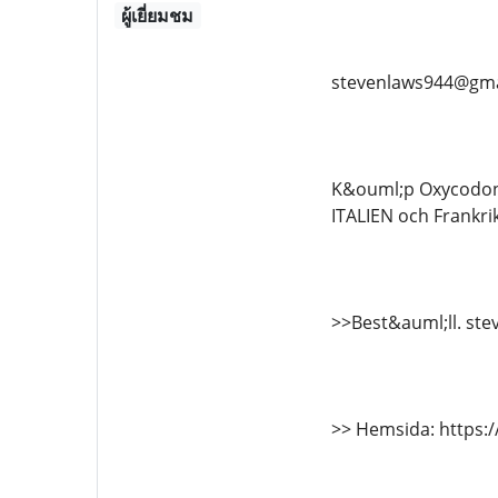
ผู้เยี่ยมชม
stevenlaws944@gma
K&ouml;p Oxycodon o
ITALIEN och Frankri
>>Best&auml;ll. st
>> Hemsida: https:/