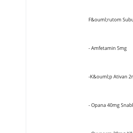
F&ouml;rutom Subut
- Amfetamin 5mg
-K&ouml;p Ativan 2
- Opana 40mg Snabb