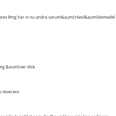
ex 8mg har vi nu andra varum&auml;rkesl&auml;kemedel i
mg &ouml;ver disk
 leverans