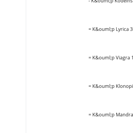
- K&ouml;p Kodeins
= K&ouml;p Lyrica 
= K&ouml;p Viagra 
= K&ouml;p Klonopin
= K&ouml;p Mandrax