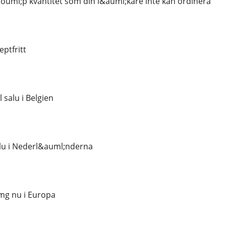
uml;p kvantitet som din l&auml;kare inte kan ordinera
ptfritt
 salu i Belgien
alu i Nederl&auml;nderna
mg nu i Europa