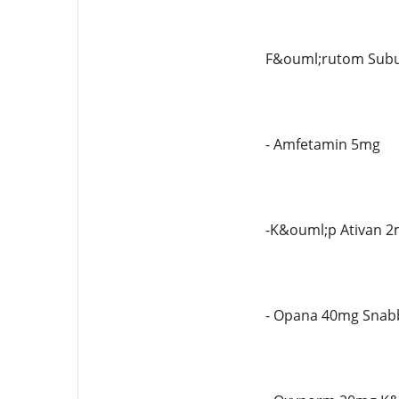
F&ouml;rutom Subut
- Amfetamin 5mg
-K&ouml;p Ativan 2
- Opana 40mg Snabb