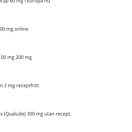
irap 60 mg i Europa nu
300 mg online
100 mg 200 mg
 2 mg receptfritt
 (Qualude) 300 mg utan recept,