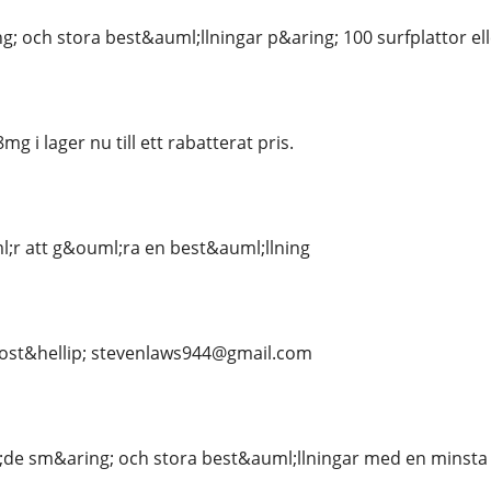
g; och stora best&auml;llningar p&aring; 100 surfplattor el
 i lager nu till ett rabatterat pris.
;r att g&ouml;ra en best&auml;llning
post&hellip; stevenlaws944@gmail.com
;de sm&aring; och stora best&auml;llningar med en minsta 