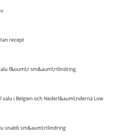
lu
tan recept
 salu f&ouml;r sm&auml;rtlindring
ill salu i Belgien och Nederl&auml;nderna Low
salu snabb sm&auml;rtlindring