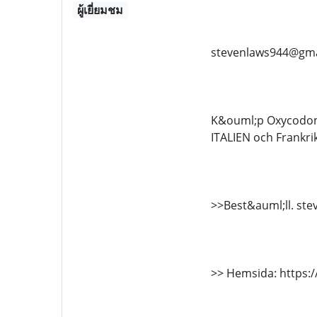
ผู้เยี่ยมชม
stevenlaws944@gma
K&ouml;p Oxycodon o
ITALIEN och Frankri
>>Best&auml;ll. st
>> Hemsida: https:/