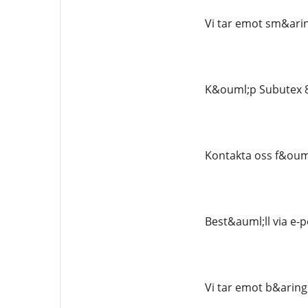
Vi tar emot sm&arin
K&ouml;p Subutex 8mg
Kontakta oss f&ouml
Best&auml;ll via e-
Vi tar emot b&aring