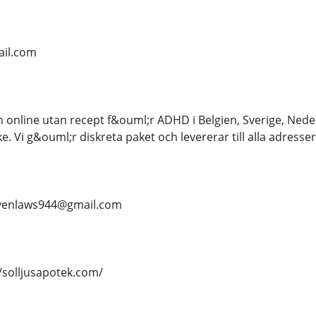
il.com
nline utan recept f&ouml;r ADHD i Belgien, Sverige, Neder
ke. Vi g&ouml;r diskreta paket och levererar till alla adre
evenlaws944@gmail.com
/solljusapotek.com/