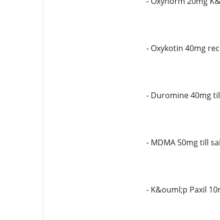
- Oxynorm 20mg K&o
- Oxykotin 40mg rece
- Duromine 40mg till
- MDMA 50mg till s
- K&ouml;p Paxil 10