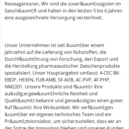
Reiseagenturen. Wir sind die zuverl&auml;ssigsten im
Gesch&auml;ft und haben in den letzten 5 bis 6 Jahren
eine ausgezeichnete Versorgung verzeichnet.
Unser Unternehmen ist seit &uuml;ber einem
Jahrzehnt auf die Lieferung von Rohstoffen, die
Durchf&uuml;hrung von Forschung, den Export und
die Herstellung pharmazeutischer Zwischenprodukte
spezialisiert. Unser Hauptangebot umfasst: 4-CEC BK-
EBDP, HEXEN, FUB-AMB, 5F-ADB, 4C-PVP, 4F-PHP,
NM2201. Unsere Produkte sind f&uuml;r ihre
au&szlig;ergew&ouml;hnliche Reinheit und
Qualit&auml;t bekannt und genie&szlig;en einen guten
Ruf f&uuml;r ihre Wirksamkeit. Wir verf&uuml;gen
&uuml;ber ein eigenes technisches Team und ein
Pr&auml;zisionslabor, um sicherzustellen, dass wir an
der Spitze der Innovation bleiben und unseren Kunden