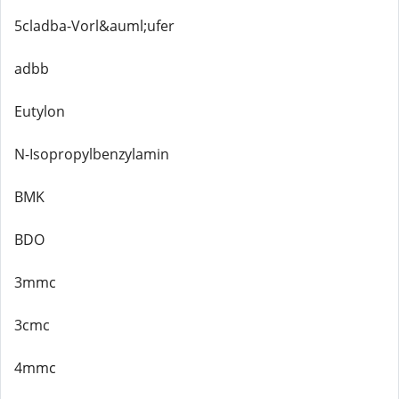
5cladba-Vorl&auml;ufer
adbb
Eutylon
N-Isopropylbenzylamin
BMK
BDO
3mmc
3cmc
4mmc