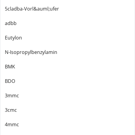
5cladba-Vorl&auml;ufer
adbb
Eutylon
N-Isopropylbenzylamin
BMK
BDO
3mmc
3cmc
4mmc