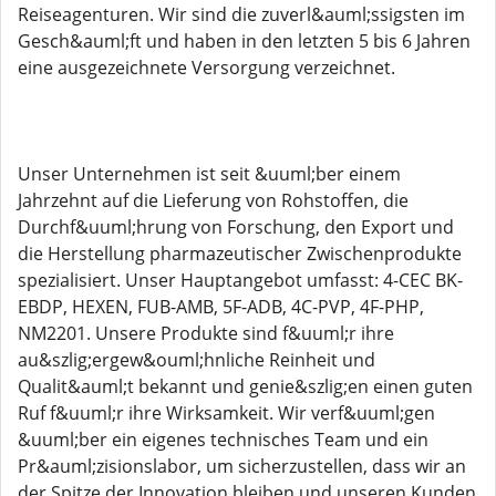
Reiseagenturen. Wir sind die zuverl&auml;ssigsten im
Gesch&auml;ft und haben in den letzten 5 bis 6 Jahren
eine ausgezeichnete Versorgung verzeichnet.
Unser Unternehmen ist seit &uuml;ber einem
Jahrzehnt auf die Lieferung von Rohstoffen, die
Durchf&uuml;hrung von Forschung, den Export und
die Herstellung pharmazeutischer Zwischenprodukte
spezialisiert. Unser Hauptangebot umfasst: 4-CEC BK-
EBDP, HEXEN, FUB-AMB, 5F-ADB, 4C-PVP, 4F-PHP,
NM2201. Unsere Produkte sind f&uuml;r ihre
au&szlig;ergew&ouml;hnliche Reinheit und
Qualit&auml;t bekannt und genie&szlig;en einen guten
Ruf f&uuml;r ihre Wirksamkeit. Wir verf&uuml;gen
&uuml;ber ein eigenes technisches Team und ein
Pr&auml;zisionslabor, um sicherzustellen, dass wir an
der Spitze der Innovation bleiben und unseren Kunden