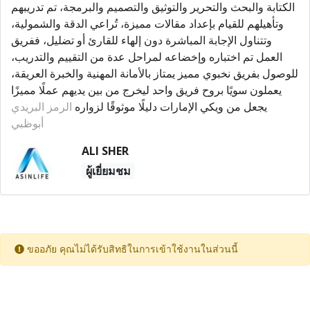
الكتابة والبحث والتحرير والتوثيق والتصميم والبرمجة، تم تدريبهم
وتأهيلهم للقيام بإعداد مقالات مميزة، تُراعي الدقة والشمولية،
وتتناول الإجابة المباشرة دون إلهاء للقارئ أو تضليل، ففريق
العمل تم اختباره وإخضاعه لمراحل عدة من التقييم والتدريب،
للوصول بفريق نخبوي مميز يمتاز بالأمانة المهنية والخبرة العريقة،
يعملون سويًا بروح فريق واحد ليخرج من بين يديهم عملًا مميزًا
يجعل من ويكي الإمارات دليلًا موثوقًا لزواره
الرمز البريدي
أبوظبي
ALI SHER
ผู้เยี่ยมชม
ขออภัย คุณไม่ได้รับสิทธิในการเข้าใช้งานในส่วนนี้