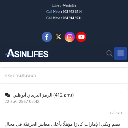
Line : @asinlife
Call Now
:
095 952 6514
Call Now : 084 914 9731
กระดานสนทนา
الرمز البريدي أبوظبي
(412 อ่าน)
22 ธ.ค. 2567 02:42
แจ้งลบ
يضم ويكي الإمارات كادرًا مؤهلًا بأعلى معايير الحرفيّة في مجال