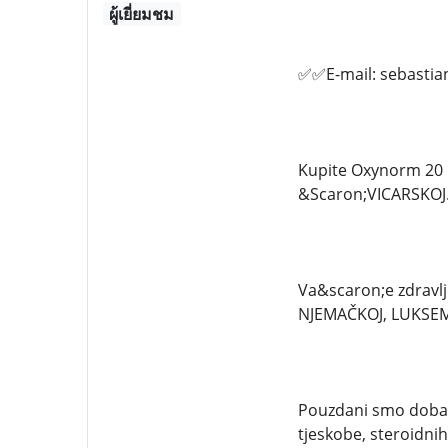
ผู้เยี่ยมชม
✅✅E-mail: sebasti
Kupite Oxynorm 20 
&Scaron;VICARSKOJ
Va&scaron;e zdravlje
NJEMAČKOJ, LUKSEM
Pouzdani smo dobavlj
tjeskobe, steroidni