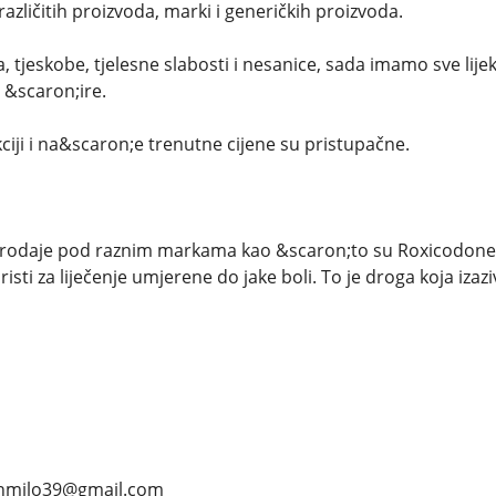
azličitih proizvoda, marki i generičkih proizvoda.
, tjeskobe, tjelesne slabosti i nesanice, sada imamo sve li
i &scaron;ire.
iji i na&scaron;e trenutne cijene su pristupačne.
prodaje pod raznim markama kao &scaron;to su Roxicodone i
risti za liječenje umjerene do jake boli. To je droga koja izazi
anmilo39@gmail.com