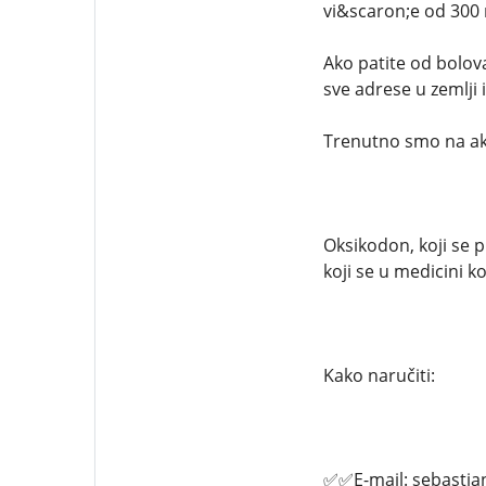
vi&scaron;e od 300 r
Ako patite od bolova
sve adrese u zemlji 
Trenutno smo na akc
Oksikodon, koji se 
koji se u medicini ko
Kako naručiti:
✅✅E-mail: sebasti