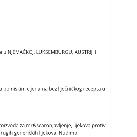
pta u NJEMAČKOJ, LUKSEMBURGU, AUSTRIJI i
da po niskim cijenama bez liječničkog recepta u
roizvoda za mr&scaron;avljenje, lijekova protiv
drugih generičkih lijekova. Nudimo