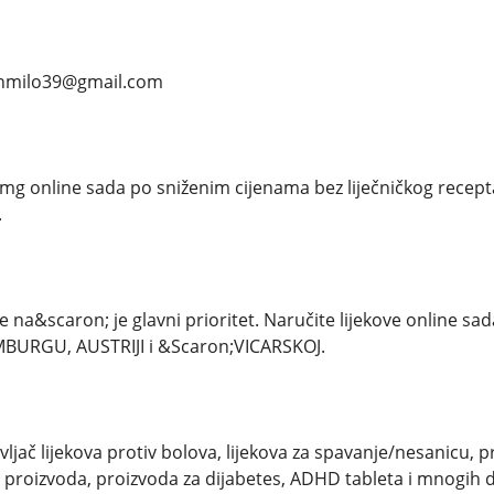
anmilo39@gmail.com
mg online sada po sniženim cijenama bez liječničkog rece
.
 na&scaron; je glavni prioritet. Naručite lijekove online sa
BURGU, AUSTRIJI i &Scaron;VICARSKOJ.
ač lijekova protiv bolova, lijekova za spavanje/nesanicu, p
h proizvoda, proizvoda za dijabetes, ADHD tableta i mnogih 