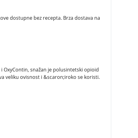
jekove dostupne bez recepta. Brza dostava na
 OxyContin, snažan je polusintetski opioid
va veliku ovisnost i &scaron;iroko se koristi.