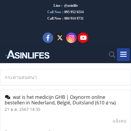
Line : @asinlife
Call Now
:
095 952 6514
Call Now : 084 914 9731
กระดานสนทนา
wat is het medicijn GHB | Oxynorm online
bestellen in Nederland, België, Duitsland
(610 อ่าน)
21 ธ.ค. 2567 14:35
แจ้งลบ