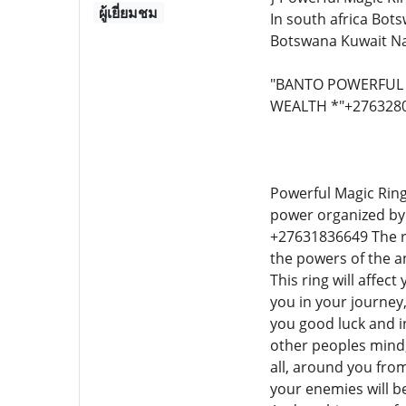
ผู้เยี่ยมชม
In south africa Bo
Botswana Kuwait N
"BANTO POWERFUL M
WEALTH *"+276328
Powerful Magic Ring
power organized by 
+27631836649 The re
the powers of the an
This ring will affec
you in your journey, 
you good luck and in
other peoples mind;
all, around you from
your enemies will be