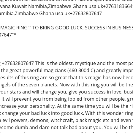
tswana Kuwait Namibia,Zimbabwe Ghana usa uk+27631836649 }
amibia,Zimbabwe Ghana usa uk+27632807647
AGIC RING"" TO BRING GOOD LUCK, SUCCESS IN BUSINESS
07647"*
 +27632807647 This is the oldest, mystique and the most p
the great powerful magicians (460-800d.C) and greatly impr
sults of this ring are so great that this magic has now bec
gels of the seven planets. Now with this ring you will be t
t your stars and will change you, give you success in love, bu
it will prevent you from being fooled from other people, great
crease your personality, At the same time you will be the r
 change your bad luck into good luck. With this wonder ring 
 evil powers, demons, witchcraft, black magic etc and even w
come dumb and dare not talk bad about you. You will be the 