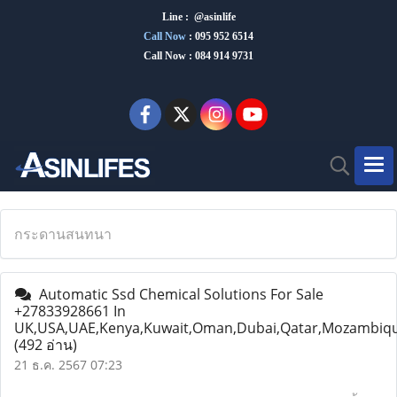
Line : @asinlife
Call Now
:
095 952 6514
Call Now : 084 914 9731
กระดานสนทนา
Automatic Ssd Chemical Solutions For Sale
+27833928661 In
UK,USA,UAE,Kenya,Kuwait,Oman,Dubai,Qatar,Mozambiq
(492 อ่าน)
21 ธ.ค. 2567 07:23