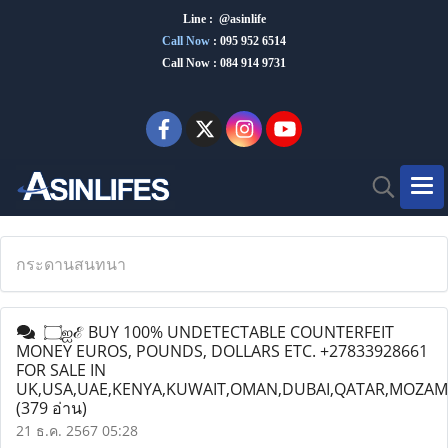
Line : @asinlife
Call Now
:
095 952 6514
Call Now : 084 914 9731
กระดานสนทนา
۝ஐℰ BUY 100% UNDETECTABLE COUNTERFEIT
MONEY EUROS, POUNDS, DOLLARS ETC. +27833928661
FOR SALE IN
UK,USA,UAE,KENYA,KUWAIT,OMAN,DUBAI,QATAR,MOZA
(379 อ่าน)
21 ธ.ค. 2567 05:28