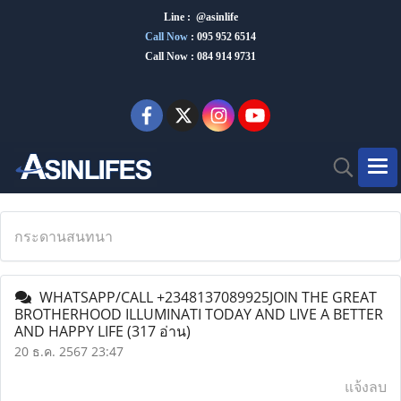
Line : @asinlife
Call Now
:
095 952 6514
Call Now : 084 914 9731
กระดานสนทนา
WHATSAPP/CALL +2348137089925JOIN THE GREAT
BROTHERHOOD ILLUMINATI TODAY AND LIVE A BETTER
AND HAPPY LIFE
(317 อ่าน)
20 ธ.ค. 2567 23:47
แจ้งลบ