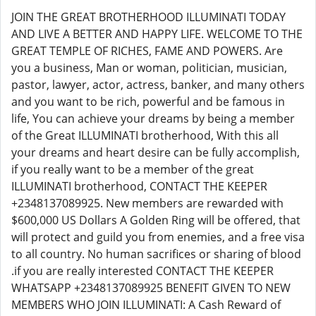
JOIN THE GREAT BROTHERHOOD ILLUMINATI TODAY
AND LIVE A BETTER AND HAPPY LIFE. WELCOME TO THE
GREAT TEMPLE OF RICHES, FAME AND POWERS. Are
you a business, Man or woman, politician, musician,
pastor, lawyer, actor, actress, banker, and many others
and you want to be rich, powerful and be famous in
life, You can achieve your dreams by being a member
of the Great ILLUMINATI brotherhood, With this all
your dreams and heart desire can be fully accomplish,
if you really want to be a member of the great
ILLUMINATI brotherhood, CONTACT THE KEEPER
+2348137089925. New members are rewarded with
$600,000 US Dollars A Golden Ring will be offered, that
will protect and guild you from enemies, and a free visa
to all country. No human sacrifices or sharing of blood
.if you are really interested CONTACT THE KEEPER
WHATSAPP +2348137089925 BENEFIT GIVEN TO NEW
MEMBERS WHO JOIN ILLUMINATI: A Cash Reward of