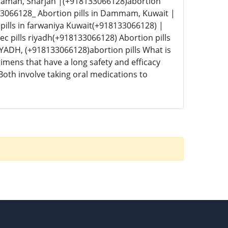
 Ajaman, Sharjah |(+918133066128)abortion
133066128_ Abortion pills in Dammam, Kuwait |
pills in farwaniya Kuwait(+918133066128) |
tec pills riyadh(+918133066128) Abortion pills
IYADH, (+918133066128)abortion pills What is
mens that have a long safety and efficacy
oth involve taking oral medications to