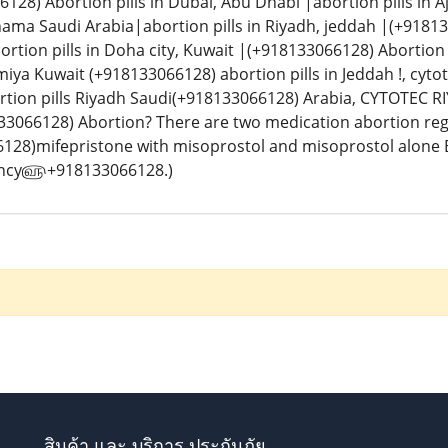
28) Abortion pills in Dubai, Abu Dhabi |abortion pills in
anama Saudi Arabia|abortion pills in Riyadh, jeddah |(+918
rtion pills in Doha city, Kuwait |(+918133066128) Abortion 
lmiya Kuwait (+918133066128) abortion pills in Jeddah !, cyto
ortion pills Riyadh Saudi(+918133066128) Arabia, CYTOTEC R
3066128) Abortion? There are two medication abortion regi
128)mifepristone with misoprostol and misoprostol alone B
ancy௵+918133066128.)
สินค้า และ บริการ ประกันภัย