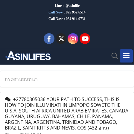
Line : @asinlife
Call Now
:
095 952 6514
Call Now : 084 914 9731
กระดานสนทนา
+27780305036 YOUR PATH TO SUCCESS, THIS IS
HOW TO JOIN ILLUMINATI IN LIMPOPO SOWETO THE
U.S.A, SOUTH AFRICA UNITED ARAB EMIRATES, CANADA
GUYANA, URUGUAY, BAHAMAS, CHILE, PANAMA,
ARGENTINA, ARGENTINA, TRINIDAD AND TOBAGO,
BRAZIL, SAINT KITTS AND NEVIS, COS
(432 อ่าน)