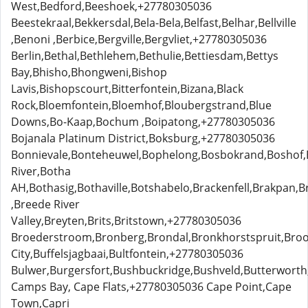
West,Bedford,Beeshoek,+27780305036
Beestekraal,Bekkersdal,Bela-Bela,Belfast,Belhar,Bellville
,Benoni ,Berbice,Bergville,Bergvliet,+27780305036
Berlin,Bethal,Bethlehem,Bethulie,Bettiesdam,Bettys
Bay,Bhisho,Bhongweni,Bishop
Lavis,Bishopscourt,Bitterfontein,Bizana,Black
Rock,Bloemfontein,Bloemhof,Bloubergstrand,Blue
Downs,Bo-Kaap,Bochum ,Boipatong,+27780305036
Bojanala Platinum District,Boksburg,+27780305036
Bonnievale,Bonteheuwel,Bophelong,Bosbokrand,Boshof,
River,Botha
AH,Bothasig,Bothaville,Botshabelo,Brackenfell,Brakpan
,Breede River
Valley,Breyten,Brits,Britstown,+27780305036
Broederstroom,Bronberg,Brondal,Bronkhorstspruit,Broo
City,Buffelsjagbaai,Bultfontein,+27780305036
Bulwer,Burgersfort,Bushbuckridge,Bushveld,Butterworth,
Camps Bay, Cape Flats,+27780305036 Cape Point,Cape
Town,Capri