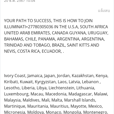
20 ธ.ค. 2567 10:04
แจ้งลบ
YOUR PATH TO SUCCESS, THIS IS HOW TO JOIN
ILLUMINATI+27780305036 IN THE U.S.A, SOUTH AFRICA
UNITED ARAB EMIRATES, CANADA GUYANA, URUGUAY,
BAHAMAS, CHILE, PANAMA, ARGENTINA, ARGENTINA,
TRINIDAD AND TOBAGO, BRAZIL, SAINT KITTS AND
NEVIS, COSTA RICA, ECUADOR, .
Ivory Coast, Jamaica, Japan, Jordan, Kazakhstan, Kenya,
Kiribati, Kuwait, Kyrgyzstan, Laos, Latvia, Lebanon ,
Lesotho, Liberia, Libya, Liechtenstein, Lithuania,
Luxembourg, Macau, Macedonia, Madagascar, Malawi,
Malaysia, Maldives, Mali, Malta, Marshall Islands,
Martinique, Mauritania, Mauritius, Mayotte, Mexico,
Micronesia, Moldova, Monaco, Mongolia, Montenegro,