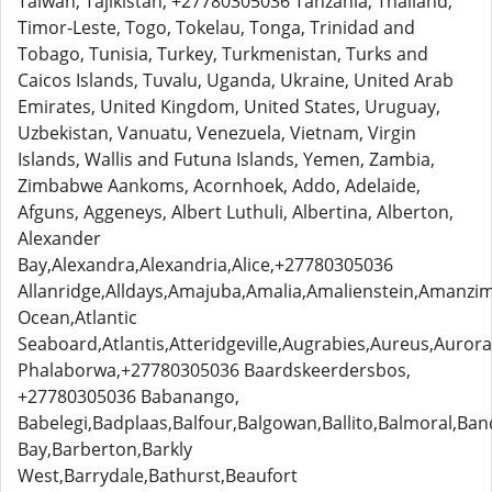
Taiwan, Tajikistan, +27780305036 Tanzania, Thailand,
Timor-Leste, Togo, Tokelau, Tonga, Trinidad and
Tobago, Tunisia, Turkey, Turkmenistan, Turks and
Caicos Islands, Tuvalu, Uganda, Ukraine, United Arab
Emirates, United Kingdom, United States, Uruguay,
Uzbekistan, Vanuatu, Venezuela, Vietnam, Virgin
Islands, Wallis and Futuna Islands, Yemen, Zambia,
Zimbabwe Aankoms, Acornhoek, Addo, Adelaide,
Afguns, Aggeneys, Albert Luthuli, Albertina, Alberton,
Alexander
Bay,Alexandra,Alexandria,Alice,+27780305036
Allanridge,Alldays,Amajuba,Amalia,Amalienstein,Amanzim
Ocean,Atlantic
Seaboard,Atlantis,Atteridgeville,Augrabies,Aureus,Auror
Phalaborwa,+27780305036 Baardskeerdersbos,
+27780305036 Babanango,
Babelegi,Badplaas,Balfour,Balgowan,Ballito,Balmoral,Ba
Bay,Barberton,Barkly
West,Barrydale,Bathurst,Beaufort