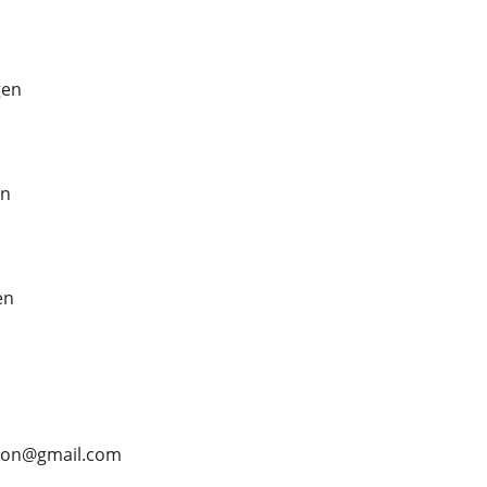
gen
en
en
mson@gmail.com