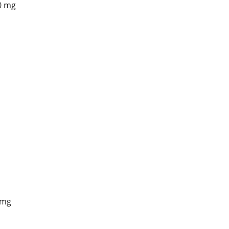
0 mg
 mg