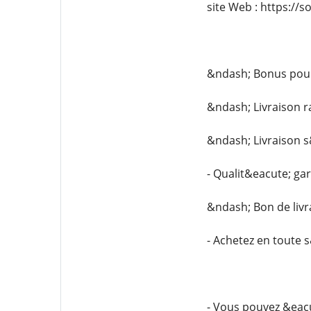
site Web : https://s
&ndash; Bonus po
&ndash; Livraison r
&ndash; Livraison 
- Qualit&eacute; ga
&ndash; Bon de livr
- Achetez en toute 
- Vous pouvez &eac