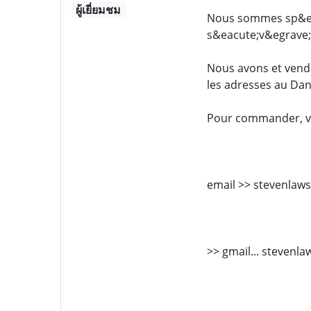
ผู้เยี่ยมชม
Nous sommes sp&eac
s&eacute;v&egrave;r
Nous avons et vend
les adresses au Dan
Pour commander, vi
email >> stevenla
>> gmail... steven