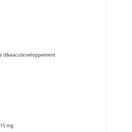
de d&eacute;veloppement
 15 mg