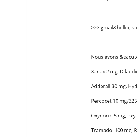
>>> gmail&hellip;.
Nous avons &eacute
Xanax 2 mg, Dilaud
Adderall 30 mg, Hy
Percocet 10 mg/325
Oxynorm 5 mg, oxyc
Tramadol 100 mg, R