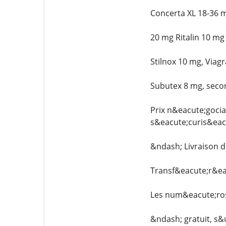
Concerta XL 18-36 
20 mg Ritalin 10 m
Stilnox 10 mg, Via
Subutex 8 mg, seco
Prix n&eacute;gociab
s&eacute;curis&eac
&ndash; Livraison d
Transf&eacute;r&ea
Les num&eacute;ros
&ndash; gratuit, s&u