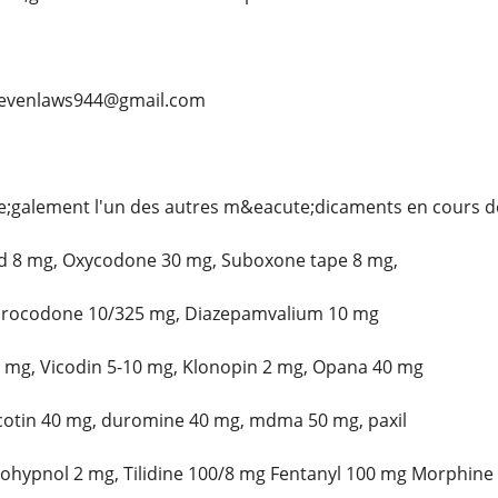
stevenlaws944@gmail.com
;galement l'un des autres m&eacute;dicaments en cours 
id 8 mg, Oxycodone 30 mg, Suboxone tape 8 mg,
drocodone 10/325 mg, Diazepamvalium 10 mg
 mg, Vicodin 5-10 mg, Klonopin 2 mg, Opana 40 mg
otin 40 mg, duromine 40 mg, mdma 50 mg, paxil
ohypnol 2 mg, Tilidine 100/8 mg Fentanyl 100 mg Morphine