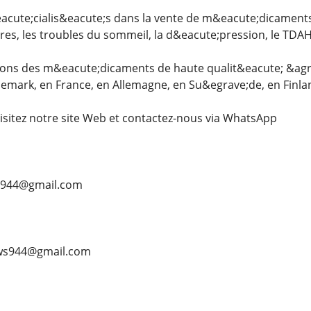
ute;cialis&eacute;s dans la vente de m&eacute;dicaments
es, les troubles du sommeil, la d&eacute;pression, le TDAH
ons des m&eacute;dicaments de haute qualit&eacute; &agrav
emark, en France, en Allemagne, en Su&egrave;de, en Finla
sitez notre site Web et contactez-nous via WhatsApp
ws944@gmail.com
laws944@gmail.com