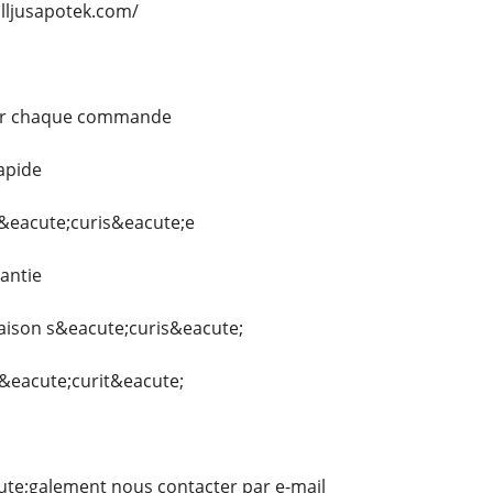
olljusapotek.com/
ur chaque commande
apide
s&eacute;curis&eacute;e
rantie
aison s&eacute;curis&eacute;
s&eacute;curit&eacute;
ute;galement nous contacter par e-mail