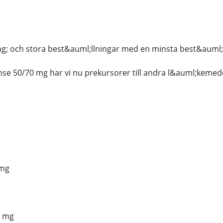
g; och stora best&auml;llningar med en minsta best&auml;l
se 50/70 mg har vi nu prekursorer till andra l&auml;kemed
 mg
5 mg