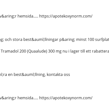
 v&aring;r hemsida..... https://apotekoxynorm.com/
g; och stora best&auml;llningar p&aring; minst 100 surfpla
amadol 200 (Quaalude) 300 mg nu i lager till ett rabatterat 
;ra en best&auml;llning, kontakta oss
 v&aring;r hemsida..... https://apotekoxynorm.com/