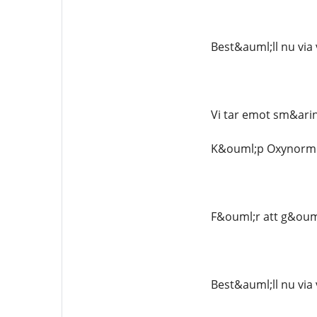
Best&auml;ll nu via
Vi tar emot sm&arin
K&ouml;p Oxynorm Tr
F&ouml;r att g&ouml
Best&auml;ll nu via