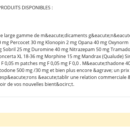
 PRODUITS DISPONIBLES :
 large gamme de m&eacute;dicaments g&eacute;n&eacute;r
 mg Percocet 30 mg Klonopin 2 mg Opana 40 mg Oxynorm 2
g Sobril 25 mg Duromine 40 mg Nitrazepam 50 mg Tramado
Concerta XL 18-36 mg Morphine 15 mg Mandrax (Qualude) Si
F 0,05 m patches mg F 0,05 mg F 0,0 . M&eacute;thadone 4
odone 500 mg /30 mg et bien plus encore &agrave; un prix 
esp&eacute;rons &eacute;tablir une relation commerciale &
ir de vos nouvelles bient&ocirc;t.