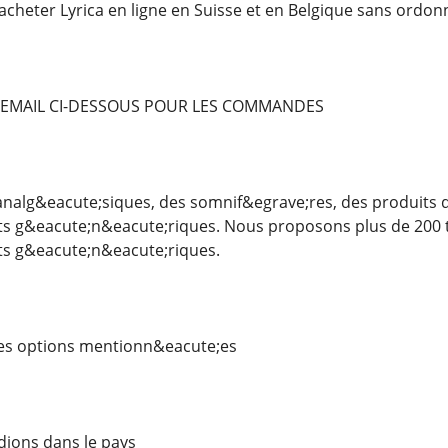
'acheter Lyrica en ligne en Suisse et en Belgique sans ordon
EMAIL CI-DESSOUS POUR LES COMMANDES
alg&eacute;siques, des somnif&egrave;res, des produits de
 g&eacute;n&eacute;riques. Nous proposons plus de 200 t
s g&eacute;n&eacute;riques.
ues options mentionn&eacute;es
dions dans le pays